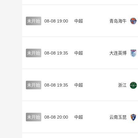
未开始
08-08 19:00
中超
青岛海牛
未开始
08-08 19:35
中超
大连英博
未开始
08-08 19:35
中超
浙江
未开始
08-08 20:00
中超
云南玉昆