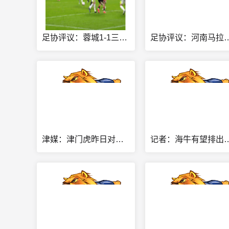
足协评议：蓉城1-1三镇费利佩禁区内倒地获得点球，主裁判罚正确
足协评议：河南马拉尼昂、钟义浩禁区内
津媒：津门虎昨日对与泰山比赛做了整体布置，训练以调整恢复为主
记者：海牛有望排出四外援阵容迎战