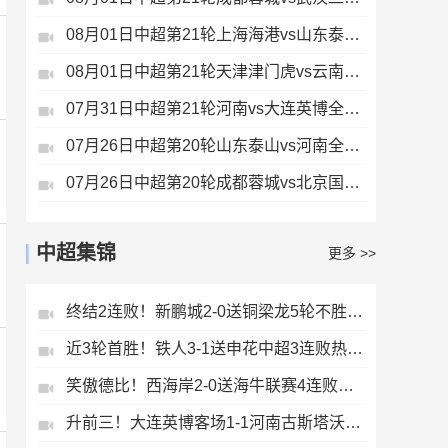
08月01日中超第21轮上海海港vs山东泰山全场录像
08月01日中超第21轮天津津门虎vs云南玉昆全场录像
07月31日中超第21轮河南vs大连英博全场录像
07月26日中超第20轮山东泰山vs河南全场录像
07月26日中超第20轮成都蓉城vs北京国安全场录像
中超集锦
更多 >>
终结2连败！新鹏城2-0送铜梁龙5轮不胜37岁姜至鹏破门韦斯利建功
近3轮首胜！铁人3-1送申花中超3连败热菲尼奥双响邦本宜裕传射
笑傲德比！西海岸2-0送海牛联赛4连败海牛仍垫底西海岸升至第二
升前三！大连英博客场1-1河南古斯塔沃破门19岁杨铭锐替补扳平