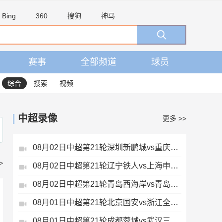
Bing
360
搜狗
神马
赛事
全部频道
球员
综合
搜索
视频
中超录像
更多 >>
08月02日中超第21轮深圳新鹏城vs重庆铜梁龙全场录像
>
08月02日中超第21轮辽宁铁人vs上海申花全场录像
08月02日中超第21轮青岛西海岸vs青岛海牛全场录像
08月01日中超第21轮北京国安vs浙江全场录像
08月01日中超第21轮成都蓉城vs武汉三镇全场录像