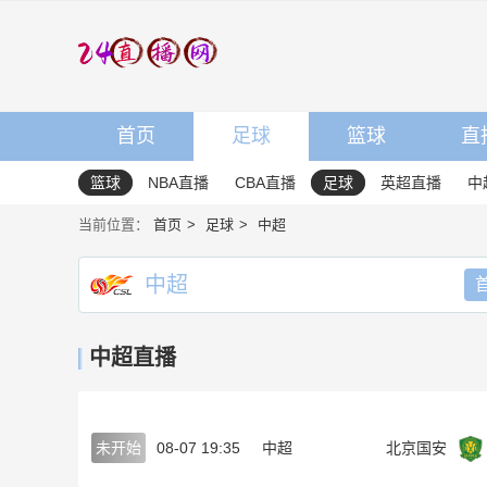
首页
足球
篮球
直
篮球
NBA直播
CBA直播
足球
英超直播
中
当前位置：
首页
足球
中超
中超
中超直播
未开始
08-07 19:35
中超
北京国安