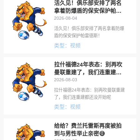
活久见！俱乐部安排了两名
拿着防爆盾的保安保护帕雷
德斯！
2026-08-04
活久见！俱乐部安排了两名拿着防爆
盾的保安保护帕雷德斯！
类型：视频
拉什福德24年表态：别再吹
曼联重建了，我们连重建都
还没开始呢
2026-08-03
拉什福德24年表态：别再吹曼联重建
了，我们连重建都还没开始呢
类型：视频
给给？费兰托雷斯再度被拍
到与男性举止亲密😅