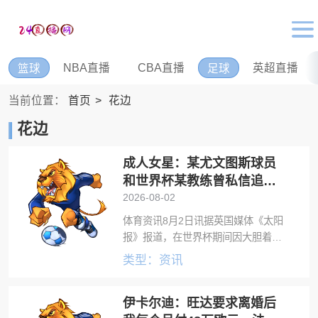
NBA直播
CBA直播
英超直播
篮球
足球
当前位置：
首页
花边
花边
成人女星：某尤文图斯球员
和世界杯某教练曾私信追求
我
2026-08-02
体育资讯8月2日讯据英国媒体《太阳
报》报道，在世界杯期间因大胆着装
走红的成人影星莱莎·贝利尼声称，一
类型：资讯
名尤文图斯球员以及一名教练曾在世
界杯期间主动私信联系她。37岁的贝
伊卡尔迪：旺达要求离婚后
利尼是意大利球迷，目前居住在迈阿