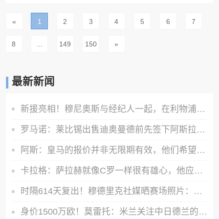
表现？“今天我看到了一场出色的表
现，我们训练得很刻苦，球队踢得很
«
1
2
3
4
5
6
7
好，能
8
...
149
150
»
最新新闻
新援亮相！穆尼奥斯与经纪人一起，在利物浦训练中心拍下合影
罗马诺：莱比锡出售迪奥曼德前先签下阿斯拉尼，之后才会放他体检
阿斯：皇马的报价并非无限期有效，他们希望维尼修斯迅速回应
卡拉格：萨拉赫就像C罗一样很有雄心，他应该去意甲而不是土耳其
时隔614天复出！穆德里克社媒晒赛场照片：好久不见
身价1500万欧！莫雷托：米兰关注中日德兰的智利前锋奥索里奥