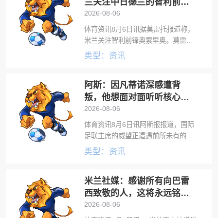
罗，他有
兰关注中日德兰的智利前锋
奥索里奥
2026-08-06
体育资讯8月6日讯据莫雷托报道称，
米兰关注智利前锋奥索里奥。莫雷托
写道：“独家消息：AC米兰继续保持
类型：资讯
着对中日德兰的智利前锋达里奥·奥索
里奥的浓厚兴趣。”奥索里奥现年22
阿斯：因凡蒂诺深感遭背
岁，德转身价1500万欧。
叛，他想面对面听听核心人
物真实想法
2026-08-06
体育资讯8月6日讯阿斯报报道，国际
足联主席的威望正遭遇前所未有的质
疑。他与特朗普过从甚密，以及试图
类型：资讯
部分出售世界杯版权的想法，正是引
发争议的导火索。近几个月来，国际
米兰社媒：感谢所有向巴雷
足联——或者更准确地说，其主席的
一系列转
西致敬的人，这将永远铭刻
在我们心中
2026-08-06