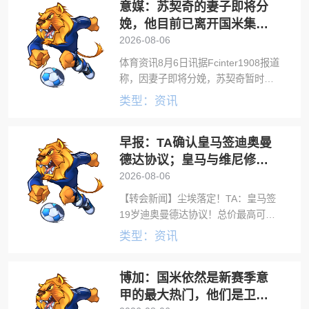
意媒：苏契奇的妻子即将分
会一致决定，7月15日被定为阿根
娩，他目前已离开国米集训
营返回意大利
2026-08-06
体育资讯8月6日讯据Fcinter1908报道
称，因妻子即将分娩，苏契奇暂时离
开国米集训营，赶回意大利见证孩子
类型：资讯
诞生。在国米1-1米兰的友谊赛中，不
少球迷注意到了齐沃没有给予苏契奇
早报：TA确认皇马签迪奥曼
任何出场时间，不过原因并
德达协议；皇马与维尼修斯
谈判取得进展
2026-08-06
【转会新闻】尘埃落定！TA：皇马签
19岁迪奥曼德达协议！总价最高可达
1.4亿欧TheAthletic消息，皇马就迪奥
类型：资讯
曼德的转会与莱比锡达成协议，转会
费1.25亿欧，外加1500万欧浮动条
博加：国米依然是新赛季意
款！2400万
甲的最大热门，他们是卫冕