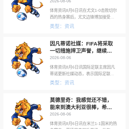
冠军
2026-08-06
体育资讯8月6日讯在尤文1-0击败切尔
西的热身赛后，尤文边锋博加接受了
采访。他说：“在意甲，正如我们这几
类型：资讯
年所见，有很多实力强劲的球队，一
切都可能发生变化，但国际米兰依然
因凡蒂诺社媒：FIFA将采取
是最大热门，因为他们是卫冕冠军。”
一切措施捍卫声誉，继续支
持足球的发展
2026-08-06
体育资讯8月6日讯国际足联主席因凡
蒂诺更新社媒动态，表示国际足联将
采取一切必要措施捍卫自身声誉。因
类型：资讯
凡蒂诺社媒写道：“今天出席会议的国
际足联管理委员会成员采取了必要措
莫德里奇：我感觉还不错，
施，以增强人们对国际足联治理和管
理架构
能来到澳大利亚很棒，希望
球队继续提高
2026-08-06
体育资讯8月6日讯在米兰1-1国米的热