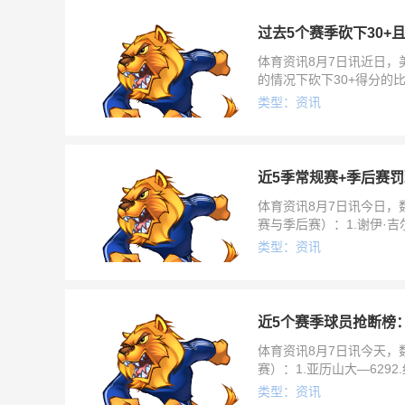
过去5个赛季砍下30+
体育资讯8月7日讯近日，美
的情况下砍下30+得分的比
基奇66场——
类型：资讯
近5季常规赛+季后赛
体育资讯8月7日讯今日，数
赛与季后赛）：1.谢伊·吉尔
类型：资讯
近5个赛季球员抢断榜：
体育资讯8月7日讯今天，数
赛）：1.亚历山大—6292.
类型：资讯