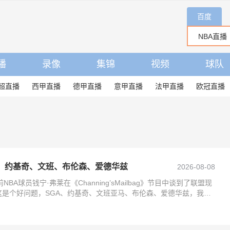
百度
播
录像
集锦
视频
球队
超直播
西甲直播
德甲直播
意甲直播
法甲直播
欧冠直播
A、约基奇、文班、布伦森、爱德华兹
2026-08-08
BA球员钱宁·弗莱在《Channing’sMailbag》节目中谈到了联盟现
这是个好问题，SGA、约基奇、文班亚马、布伦森、爱德华兹，我没