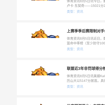
体育资讯8月5日讯今日，数据
卢卡·东契奇——15021分2
类型：资讯
上赛季季后赛限制对手命
体育资讯8月5日讯近日，数据
篮命中率榜（至少防守100次
类型：资讯
联盟近3年非罚球得分榜
体育资讯8月5日讯美媒Ka
历山大以5147分居首。具
4、布伦
类型：资讯