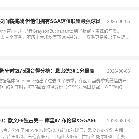
决面临挑战 但他们拥有SGA这位联盟最强球员
2026-08-06
体育画报》记者GraysonBuchanan谈到了新赛季雷霆的前景。
n说：“过去三个赛季，亚历山大场均轰下30+得分，上赛季更是投出了生涯最
防守时每75回合得分榜：恩比德36.1分最高
2026-08-06
据媒体Automatic晒出了过去20个赛季，在面对当赛季的最佳防守
）的防守时，每75回合的得分榜（rTS%为高出联盟平均TS%的水
0：欧文99独占第一 库里97 布伦森&SGA96
2026-08-06
K官方公布了NBA2K27控球能力前10的球员，欧文以99分独占榜
2、库里973、布伦森964、亚历山大965、拉梅洛·鲍尔956、东契奇