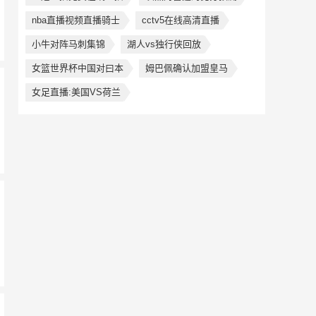
nba直播视频直播骑士
cctv5在线高清直播
小牛对阵马刺集锦
湖人vs独行侠回放
女篮世界杯中国对曰本
姆巴佩确认加盟皇马
女足直播:美国VS荷兰