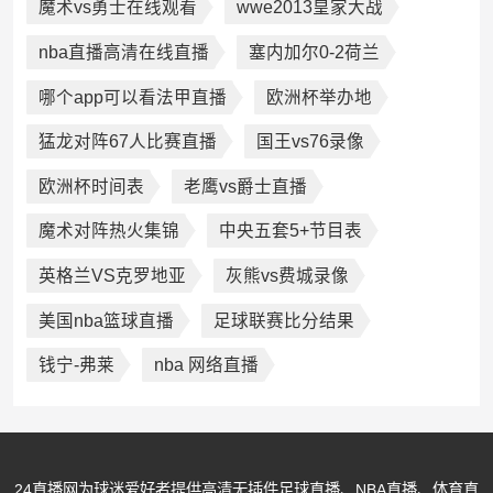
魔术vs勇士在线观看
wwe2013皇家大战
nba直播高清在线直播
塞内加尔0-2荷兰
哪个app可以看法甲直播
欧洲杯举办地
猛龙对阵67人比赛直播
国王vs76录像
欧洲杯时间表
老鹰vs爵士直播
魔术对阵热火集锦
中央五套5+节目表
英格兰VS克罗地亚
灰熊vs费城录像
美国nba篮球直播
足球联赛比分结果
钱宁-弗莱
nba 网络直播
24直播网为球迷爱好者提供高清无插件足球直播、NBA直播、体育直