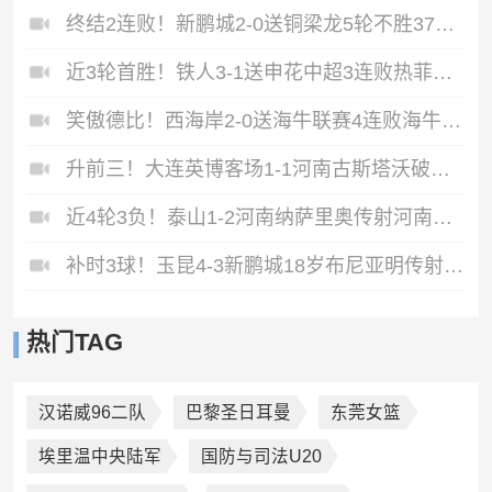
终结2连败！新鹏城2-0送铜梁龙5轮不胜37岁姜至鹏破门韦斯利建功
近3轮首胜！铁人3-1送申花中超3连败热菲尼奥双响邦本宜裕传射
笑傲德比！西海岸2-0送海牛联赛4连败海牛仍垫底西海岸升至第二
升前三！大连英博客场1-1河南古斯塔沃破门19岁杨铭锐替补扳平
近4轮3负！泰山1-2河南纳萨里奥传射河南终结17年客场不胜泰山
补时3球！玉昆4-3新鹏城18岁布尼亚明传射侯永永乌龙卡约绝杀
热门TAG
汉诺威96二队
巴黎圣日耳曼
东莞女篮
埃里温中央陆军
国防与司法U20