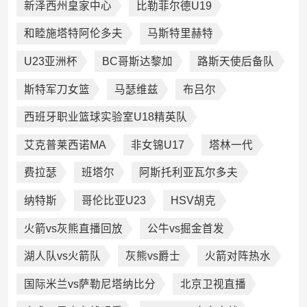
新泽西州皇家中心
比勒菲尔德U19
和睦施塔特阿伦多夫
马斯特里赫特
U23亚洲杯
BC哥斯达黎加
路斯天使后备队
斯特军刀女篮
马瑟维兹
布吕尔
西班牙职业篮球实验室U18精英队
艾克普莱西诺MA
非女锦U17
塔林一代
费拉瑟
班塔尔
阿斯托利亚瓦尔多夫
纳特斯
哥伦比亚U23
HSV胡克
火箭vs灰熊直播回放
公牛vs掘金首发
湖人队vs火箭队
灰熊vs爵士
火箭对阵热水
国际米兰vs萨勒尼塔纳比分
北京卫视直播