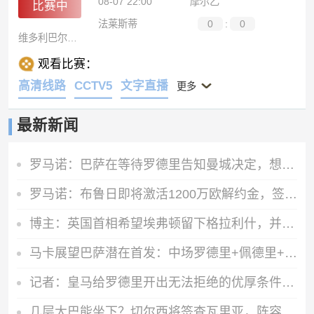
08-07 22:00
摩尔乙
比赛中
法莱斯蒂
0
:
0
维多利巴尔达尔
观看比赛：
高清线路
CCTV5
文字直播
更多
最新新闻
罗马诺：巴萨在等待罗德里告知曼城决定，想尽量快速推进以防意外
罗马诺：布鲁日即将激活1200万欧解约金，签下马略卡前锋比尔希利
博主：英国首相希望埃弗顿留下格拉利什，并在今夏签下一名右后卫
马卡展望巴萨潜在首发：中场罗德里+佩德里+奥尔莫 阿德耶米中锋
记者：皇马给罗德里开出无法拒绝的优厚条件，但罗德里选了另一边
几层大巴能坐下？切尔西将签查瓦里亚，阵容超40人＆新赛季无欧战