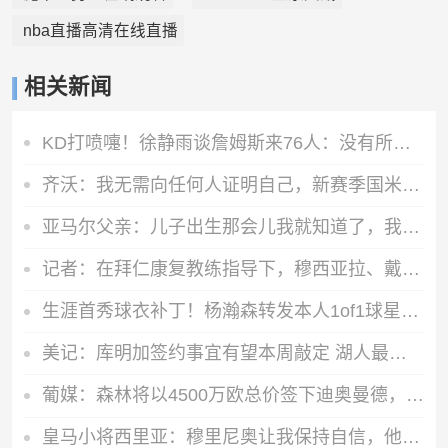
nba直播高清在线直播
相关新闻
KD打喷嚏！徐静雨谈詹姆斯来76人：没有所谓抱团 只有投敌最可耻
齐沃：我无需向任何人证明自己，新赛季国米将多线冲冠
亚马尔父亲：儿子出生那会儿我就知道了，我知道他会成为巨星
记者：在拜仁康复教练指导下，穆西亚拉、戴维斯和赛巴里完成训练
生涯首秀球衣补丁！杨瀚森转发本人1of1球星卡实物 极具收藏价值
美记：库明加签约事宜有望本周敲定 湖人最热门&森林狼也有可行性
葡媒：森林将以4500万欧总价签下迪奥曼德，葡体保留10%二转分成
皇马小将西里亚：穆里尼奥让我保持自信，他非常看重高强度对抗