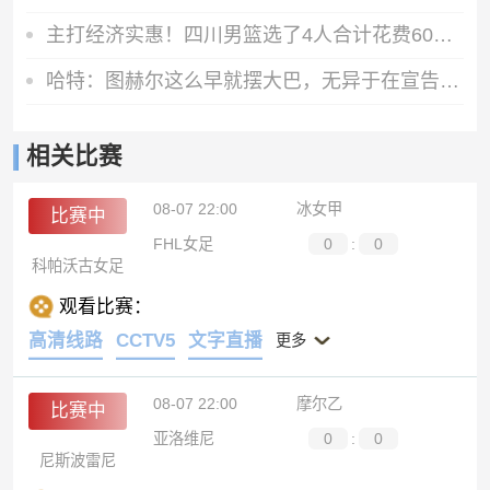
主打经济实惠！四川男篮选了4人合计花费60万 卖状元签赚了百万
哈特：图赫尔这么早就摆大巴，无异于在宣告他不信任英格兰球员
相关比赛
08-07 22:00
冰女甲
比赛中
FHL女足
0
:
0
科帕沃古女足
观看比赛：
高清线路
CCTV5
文字直播
更多
08-07 22:00
摩尔乙
比赛中
亚洛维尼
0
:
0
尼斯波雷尼