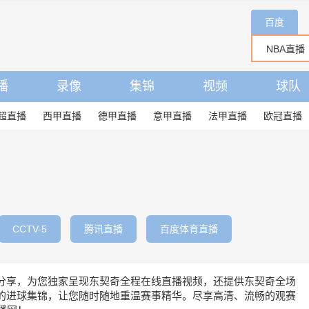
百度
播
录像
集锦
视频
球队
超直播
西甲直播
德甲直播
意甲直播
法甲直播
欧冠直播
CCTV-5
腾讯直播
百度体育直播
分享，为您独家呈现东契奇全程在线直播视频，还提供东契奇全场
的进球集锦，让您随时随地重温赛事精华。尽享高清、流畅的观赛