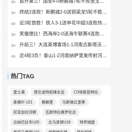
暂升第三！国安4-0新鹏城7轮不败张玉宁传射达万双响法比奥破门
终结2连败！新鹏城2-0送铜梁龙5轮不胜37岁姜至鹏破门韦斯利建功
近3轮首胜！铁人3-1送申花中超3连败热菲尼奥双响邦本宜裕传射
笑傲德比！西海岸2-0送海牛联赛4连败海牛仍垫底西海岸升至第二
升前三！大连英博客场1-1河南古斯塔沃破门19岁杨铭锐替补扳平
近4轮3负！泰山1-2河南纳萨里奥传射河南终结17年客场不胜泰山
热门TAG
里士满
德文波特前锋女足
CD埃斯昆特拉
柔佛III U21
弗赖堡
马斯锡丘里蒂
尼亚加拉河狮
瓦斯特拉弗罗伦达
瓜纳巴拉市U20
北马其顿U18
特罗姆瑟