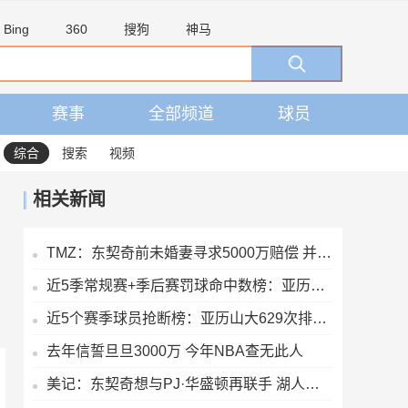
Bing
360
搜狗
神马
赛事
全部频道
球员
综合
搜索
视频
相关新闻
TMZ：东契奇前未婚妻寻求5000万赔偿 并想将077监护权减至每周1天
近5季常规赛+季后赛罚球命中数榜：亚历山大第一 东契奇第二
近5个赛季球员抢断榜：亚历山大629次排第一 约基奇第2 东契奇第6
去年信誓旦旦3000万 今年NBA查无此人
美记：东契奇想与PJ·华盛顿再联手 湖人已和独行侠展开交易探讨