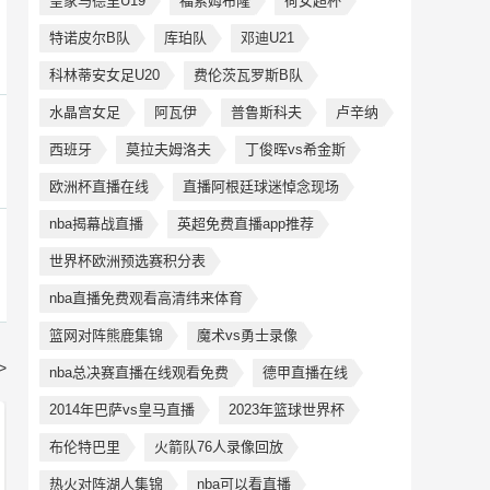
皇家马德里U19
福索姆布隆
荷女超杯
特诺皮尔B队
库珀队
邓迪U21
科林蒂安女足U20
费伦茨瓦罗斯B队
水晶宫女足
阿瓦伊
普鲁斯科夫
卢辛纳
西班牙
莫拉夫姆洛夫
丁俊晖vs希金斯
欧洲杯直播在线
直播阿根廷球迷悼念现场
nba揭幕战直播
英超免费直播app推荐
世界杯欧洲预选赛积分表
nba直播免费观看高清纬来体育
篮网对阵熊鹿集锦
魔术vs勇士录像
>
nba总决赛直播在线观看免费
德甲直播在线
2014年巴萨vs皇马直播
2023年篮球世界杯
布伦特巴里
火箭队76人录像回放
热火对阵湖人集锦
nba可以看直播