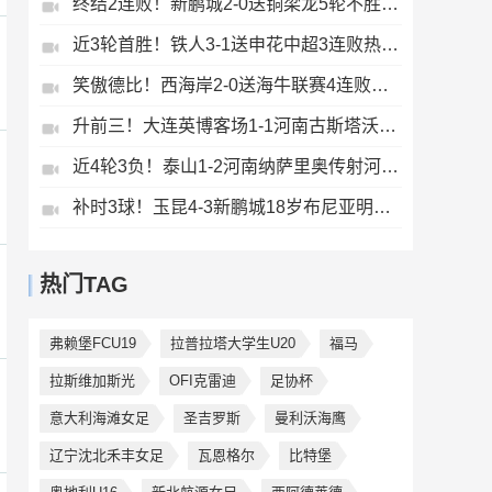
终结2连败！新鹏城2-0送铜梁龙5轮不胜37岁姜至鹏破门韦斯利建功
近3轮首胜！铁人3-1送申花中超3连败热菲尼奥双响邦本宜裕传射
笑傲德比！西海岸2-0送海牛联赛4连败海牛仍垫底西海岸升至第二
升前三！大连英博客场1-1河南古斯塔沃破门19岁杨铭锐替补扳平
近4轮3负！泰山1-2河南纳萨里奥传射河南终结17年客场不胜泰山
补时3球！玉昆4-3新鹏城18岁布尼亚明传射侯永永乌龙卡约绝杀
热门TAG
弗赖堡FCU19
拉普拉塔大学生U20
福马
拉斯维加斯光
OFI克雷迪
足协杯
意大利海滩女足
圣吉罗斯
曼利沃海鹰
辽宁沈北禾丰女足
瓦恩格尔
比特堡