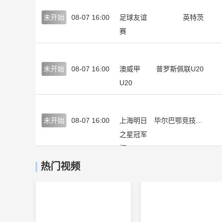
未开始
08-07 16:00
足球友谊
英特茨
赛
未开始
08-07 16:00
澳威甲
普罗斯佩联U20
U20
未开始
08-07 16:00
上海明日
毕尔巴鄂竞技U17
之星冠军
杯
热门视频