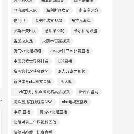
奥地利U16
新北航源女足
西阿德莱德
尼洛耶扎米尼
海利斯联女足
南海岸火焰
也门甲
卡皮哇瑞罗 U20
布拉瓦海岸
罗斯杜夫B队
意甲第33轮
卡尔伯纳联盟
孟加拉女足
火前vs雷霆视频
勇气vs快船视频
小牛对阵马刺比赛直播
中国男篮世界杯排名
U球直播
梅西第七次获金球奖
湖人vs奇才视频
新浪体育nba图文直播
76人队
cctv5在线手机直播观看高清视频
新泽西篮网
>
蜘蛛直播在线观看NBA
nba电视直播表
电视 直播
费城vs快船直播
快船对勇士全场视频回放
快船对战爵士比赛直播