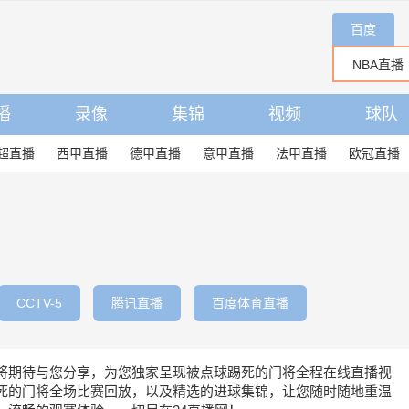
百度
播
录像
集锦
视频
球队
超直播
西甲直播
德甲直播
意甲直播
法甲直播
欧冠直播
CCTV-5
腾讯直播
百度体育直播
将期待与您分享，为您独家呈现被点球踢死的门将全程在线直播视
死的门将全场比赛回放，以及精选的进球集锦，让您随时随地重温