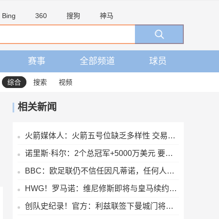
Bing
360
搜狗
神马
赛事
全部频道
球员
综合
搜索
视频
相关新闻
火箭媒体人：火箭五号位缺乏多样性 交易卡佩拉能腾出空间
诺里斯·科尔：2个总冠军+5000万美元 要好于0个总冠军+4亿美元
BBC：欧足联仍不信任因凡蒂诺，任何人或机构为他辩护都无济于事
HWG！罗马诺：维尼修斯即将与皇马续约，签下为期6年的全新合同
创队史纪录！官方：利兹联签下曼城门将特拉福德，总价4500万镑