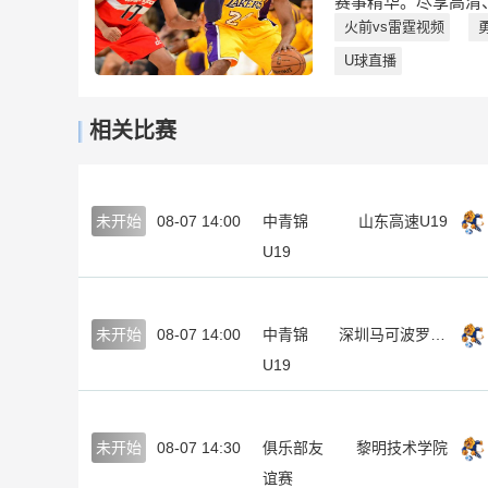
赛事精华。尽享高清
火前vs雷霆视频
U球直播
相关比赛
未开始
08-07 14:00
中青锦
山东高速U19
U19
未开始
08-07 14:00
中青锦
深圳马可波罗U19
U19
未开始
08-07 14:30
俱乐部友
黎明技术学院
谊赛