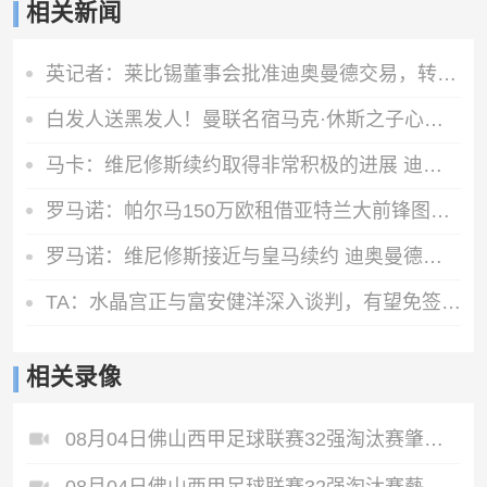
相关新闻
英记者：莱比锡董事会批准迪奥曼德交易，转会费最高可达1.4亿欧
白发人送黑发人！曼联名宿马克·休斯之子心脏骤停猝死，年仅38岁
马卡：维尼修斯续约取得非常积极的进展 迪奥曼德交易已接近完成
罗马诺：帕尔马150万欧租借亚特兰大前锋图雷达协议，24h内体检
罗马诺：维尼修斯接近与皇马续约 迪奥曼德官宣很快到来
TA：水晶宫正与富安健洋深入谈判，有望免签这位日本国脚
相关录像
08月04日佛山西甲足球联赛32强淘汰赛肇庆恒骏成VS三七互娱全场录像