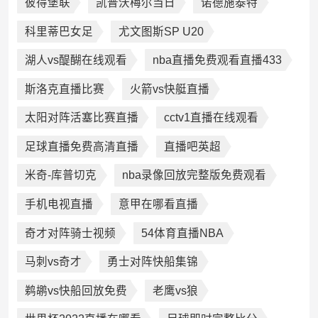
彼得堡联
凯普沃梅尔当日
诺德施泰特
科里蒂巴女足
尤文图斯SP U20
湖人vs醍醐在线观看
nba直播免费观看直播433
斯洛克直播比赛
火箭vs快艇直播
太阳对阵活塞比赛直播
cctv1直播在线观看
足球直播免费高清直播
直播吧英超
米奇-库普切克
nba录像回放完整版免费观看
手机电视直播
意甲在哪看直播
奇才对阵骑士视频
54体育直播NBA
马刺vs奇才
勇士对阵快船集锦
鹈鹕vs快船回放免费
老鹰vs狼