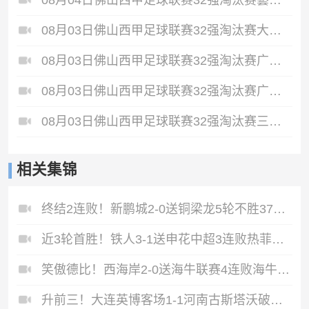
08月04日佛山西甲足球联赛32强淘汰赛藝品高國際VS湛江狂狼·粵辉能源全场录像
08月03日佛山西甲足球联赛32强淘汰赛大塘控股VS茂名市点都得全场录像
08月03日佛山西甲足球联赛32强淘汰赛广东凤铝VS湛江八部科技全场录像
08月03日佛山西甲足球联赛32强淘汰赛广东客家青年VS广州英华思力U17全场录像
08月03日佛山西甲足球联赛32强淘汰赛三水乐民兴健力宝VS中国澳门澳科精英全场录像
相关集锦
终结2连败！新鹏城2-0送铜梁龙5轮不胜37岁姜至鹏破门韦斯利建功
近3轮首胜！铁人3-1送申花中超3连败热菲尼奥双响邦本宜裕传射
笑傲德比！西海岸2-0送海牛联赛4连败海牛仍垫底西海岸升至第二
升前三！大连英博客场1-1河南古斯塔沃破门19岁杨铭锐替补扳平