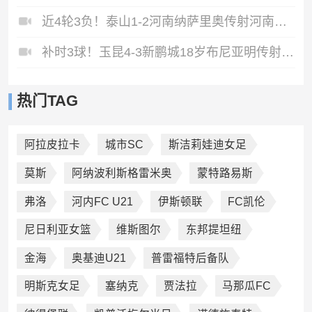
近4轮3负！泰山1-2河南纳萨里奥传射河南终结17年客场不胜泰山
补时3球！玉昆4-3新鹏城18岁布尼亚明传射侯永永乌龙卡约绝杀
热门TAG
阿拉皮拉卡
城市SC
斯洁莉娃迪女足
莫斯
阿纳波利斯格雷米奥
蒙特路易斯
弗洛
河内FC U21
伊斯顿联
FC凯伦
尼日利亚女篮
维斯图尔
东邦提坦纽
金海
奥基迪U21
普雷福特后备队
明斯克女足
塞纳克
贾法拉
马那瓜FC