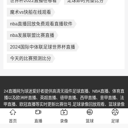
世界杯2022直播在哪看
足球即时完整比分
魔术vs快船在线观看
nba直播回放免费观看直播软件
nba发展联盟比赛直播
2024国际中体联足球世界杯直播
今天的比赛预测比分
24直播网为球迷爱好者提供高清无插件足球直播、NBA直播、体育直
播以及欧洲杯直播、英超直播、德甲直播、西甲直播、意甲直播、法
甲直播、欧冠直播等实时更新比赛信号,足球录像回放观看、篮球录像
回放,高清体育视频免费播放尽在24直播网！
© Copyright @ 2013-2026 All Rights Reserved. 24直播网 版权所有
首页
直播
录像
篮球
足球
黑ICP备2023005604号-1