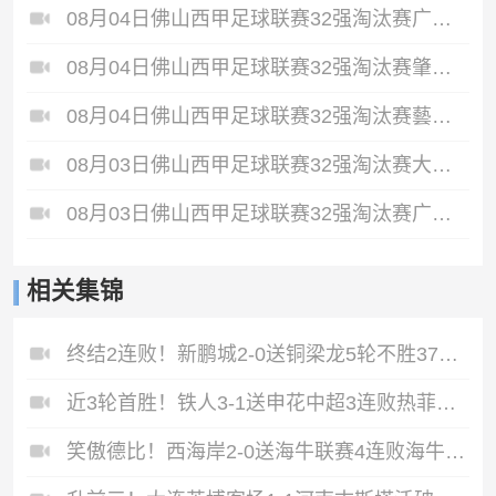
08月04日佛山西甲足球联赛32强淘汰赛广东西南建设VS香港圣徒全场录像
08月04日佛山西甲足球联赛32强淘汰赛肇庆恒骏成VS三七互娱全场录像
08月04日佛山西甲足球联赛32强淘汰赛藝品高國際VS湛江狂狼·粵辉能源全场录像
08月03日佛山西甲足球联赛32强淘汰赛大塘控股VS茂名市点都得全场录像
08月03日佛山西甲足球联赛32强淘汰赛广东凤铝VS湛江八部科技全场录像
相关集锦
终结2连败！新鹏城2-0送铜梁龙5轮不胜37岁姜至鹏破门韦斯利建功
近3轮首胜！铁人3-1送申花中超3连败热菲尼奥双响邦本宜裕传射
笑傲德比！西海岸2-0送海牛联赛4连败海牛仍垫底西海岸升至第二