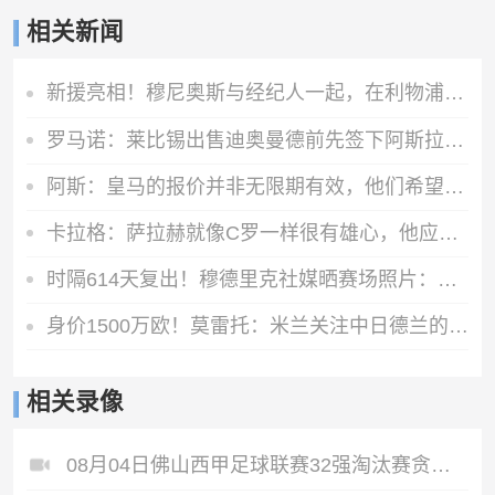
相关新闻
新援亮相！穆尼奥斯与经纪人一起，在利物浦训练中心拍下合影
罗马诺：莱比锡出售迪奥曼德前先签下阿斯拉尼，之后才会放他体检
阿斯：皇马的报价并非无限期有效，他们希望维尼修斯迅速回应
卡拉格：萨拉赫就像C罗一样很有雄心，他应该去意甲而不是土耳其
时隔614天复出！穆德里克社媒晒赛场照片：好久不见
身价1500万欧！莫雷托：米兰关注中日德兰的智利前锋奥索里奥
相关录像
08月04日佛山西甲足球联赛32强淘汰赛贪玩游戏VS美的薪火全场录像