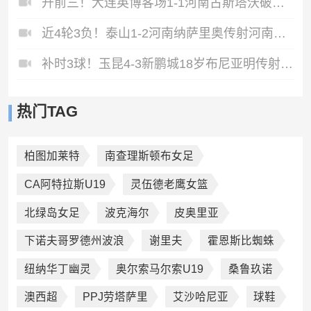
升前三！大连英博客场1-1河南古斯塔沃破门19岁杨铭锐替补扳平
近4轮3负！泰山1-2河南纳萨里奥传射河南终结17年客场不胜泰山
补时3球！玉昆4-3新鹏城18岁布尼亚明传射侯永永乌龙卡约绝杀
热门TAG
柏图加莱特
南查理斯顿布女足
CA阿特拉斯U19
灵伍德老鹰女篮
北绿岛女足
波克海尔
皮奥里亚
下诺夫哥罗德州波浪
谢里夫
霍恩斯比蜘蛛
纽纳华丁幽灵
奥尔索马尔索U19
桑鲁玖诺
澳西超
PPJ劳塔萨里
艾沙哈尼亚
球鞋