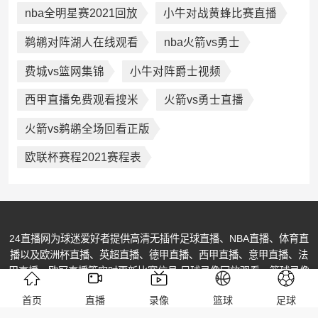
nba全明星赛2021回放
小牛对战黄蜂比赛直播
鹈鹕对阵湖人在线观看
nba火箭vs勇士
费城vs篮网集锦
小牛对阵爵士视频
西甲直播免费观看搜米
火箭vs勇士直播
火箭vs鹈鹕全场回看正版
欧联杯赛程2021赛程表
24直播网为球迷爱好者提供高清无插件足球直播、NBA直播、体育直
播以及欧洲杯直播、英超直播、德甲直播、西甲直播、意甲直播、法
甲直播、欧冠直播等实时更新比赛信号,足球录像回放观看、篮球录像
回放,高清体育视频免费播放尽在24直播网！
首页
直播
录像
篮球
足球
© Copyright @ 2013-2026 All Rights Reserved. 24直播网 版权所有