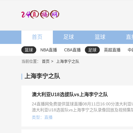
首页
足球
篮球
直
篮球
NBA直播
CBA直播
足球
英超直播
中
当前位置：
首页
上海李宁之队
上海李宁之队
澳大利亚U18选拔队vs上海李宁之队
24直播网免费提供篮球直播08月11日16:00分澳大利
澳大利亚U18选拔队vs上海李宁之队录像回放及视频集
类型：直播