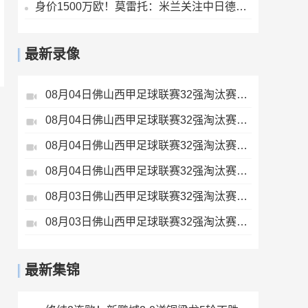
身价1500万欧！莫雷托：米兰关注中日德兰的智利前锋奥索里奥
最新录像
08月04日佛山西甲足球联赛32强淘汰赛贪玩游戏VS美的薪火全场录像
08月04日佛山西甲足球联赛32强淘汰赛广东西南建设VS香港圣徒全场录像
08月04日佛山西甲足球联赛32强淘汰赛肇庆恒骏成VS三七互娱全场录像
08月04日佛山西甲足球联赛32强淘汰赛藝品高國際VS湛江狂狼·粵辉能源全场录像
08月03日佛山西甲足球联赛32强淘汰赛大塘控股VS茂名市点都得全场录像
08月03日佛山西甲足球联赛32强淘汰赛广东凤铝VS湛江八部科技全场录像
最新集锦