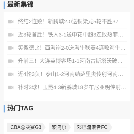
最新集锦
终结2连败！新鹏城2-0送铜梁龙5轮不胜37岁姜至鹏破门韦斯利建功
近3轮首胜！铁人3-1送申花中超3连败热菲尼奥双响邦本宜裕传射
笑傲德比！西海岸2-0送海牛联赛4连败海牛仍垫底西海岸升至第二
升前三！大连英博客场1-1河南古斯塔沃破门19岁杨铭锐替补扳平
近4轮3负！泰山1-2河南纳萨里奥传射河南终结17年客场不胜泰山
补时3球！玉昆4-3新鹏城18岁布尼亚明传射侯永永乌龙卡约绝杀
热门TAG
CBA总决赛G3
积乌尔
邓巴流浪者FC