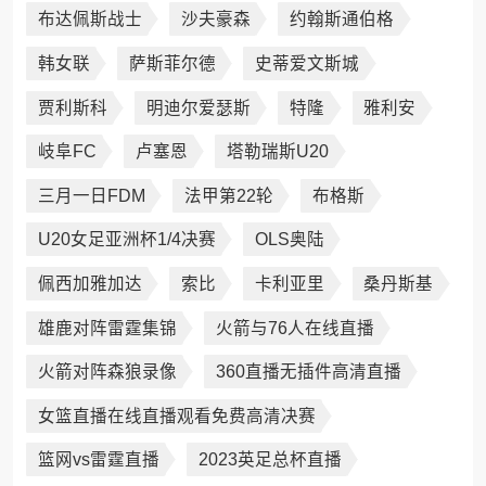
布达佩斯战士
沙夫豪森
约翰斯通伯格
韩女联
萨斯菲尔德
史蒂爱文斯城
贾利斯科
明迪尔爱瑟斯
特隆
雅利安
岐阜FC
卢塞恩
塔勒瑞斯U20
三月一日FDM
法甲第22轮
布格斯
U20女足亚洲杯1/4决赛
OLS奥陆
佩西加雅加达
索比
卡利亚里
桑丹斯基
雄鹿对阵雷霆集锦
火箭与76人在线直播
火箭对阵森狼录像
360直播无插件高清直播
女篮直播在线直播观看免费高清决赛
篮网vs雷霆直播
2023英足总杯直播