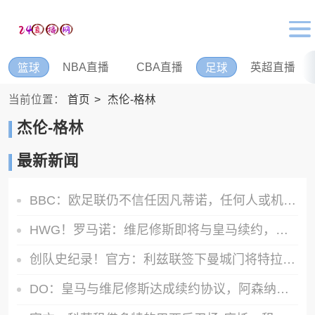
NBA直播
CBA直播
英超直播
篮球
足球
当前位置：
首页
杰伦-格林
杰伦-格林
最新新闻
BBC：欧足联仍不信任因凡蒂诺，任何人或机构为他辩护都无济于事
HWG！罗马诺：维尼修斯即将与皇马续约，签下为期6年的全新合同
创队史纪录！官方：利兹联签下曼城门将特拉福德，总价4500万镑
DO：皇马与维尼修斯达成续约协议，阿森纳方面的追求将结束