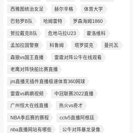
西雅图统治女足
赫尔辛格
体育大学
巴勃罗B队
哈姆雷特
罗森海姆1860
贺拉戴克B队
危地马拉U23
霍洛维科
孟加拉国警察
科鲁姆
塔罗提克
曼托瓦
森狼vs国王直播
雷霆对阵公牛在线观看
老鹰对阵快船比赛直播
jrs直播无插件直播极速体育360网球
雷霆vs鹈鹕视频
中冠联赛2022直播
广州恒大在线直播
热火vs奇才
NBA季后赛的赛程
cctv5直播阿根廷
nba直播网站有哪些
公牛对阵暴龙录像