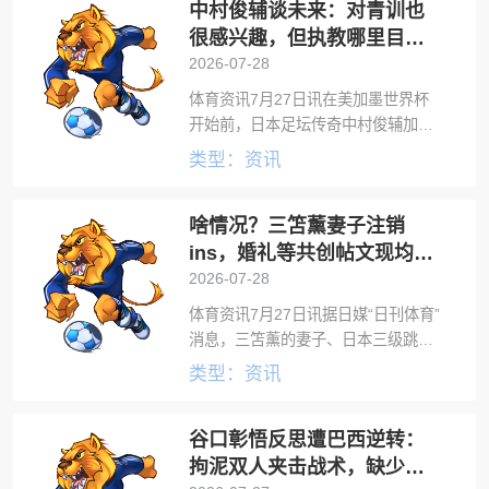
中村俊辅谈未来：对青训也
的现实，并未雨绸缪地以600万欧元
从尤
很感兴趣，但执教哪里目前
还没有定论
2026-07-28
体育资讯7月27日讯在美加墨世界杯
开始前，日本足坛传奇中村俊辅加入
到日本国家队教练组中，重点负责球
类型：资讯
员的定位球训练。据日媒“东京体育”
报道，昨日中村俊辅作为教练参加了
啥情况？三笘薰妻子注销
日本U15与利物浦U15的热身赛，在
接
ins，婚礼等共创帖文现均无
法查看
2026-07-28
体育资讯7月27日讯据日媒“日刊体育”
消息，三笘薰的妻子、日本三级跳运
动员剑持Kuria（剱持クリア）近日注
类型：资讯
销了自己的ins账号，而且三笘薰社媒
中有关两人去年的结婚照的动态也已
谷口彰悟反思遭巴西逆转：
经删除。此事也引起日本球迷
拘泥双人夹击战术，缺少打