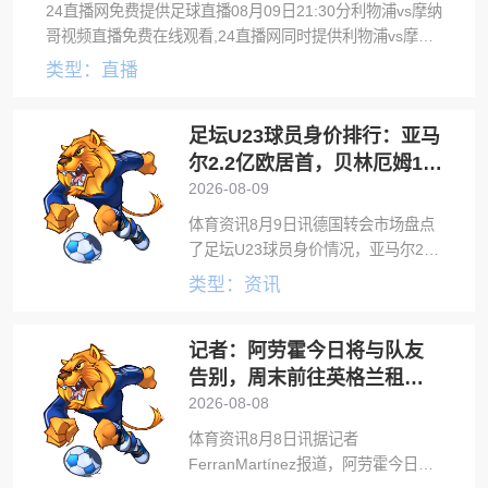
24直播网免费提供足球直播08月09日21:30分利物浦vs摩纳
哥视频直播免费在线观看,24直播网同时提供利物浦vs摩纳
哥录像回放及视频集锦等。
类型：直播
足坛U23球员身价排行：亚马
尔2.2亿欧居首，贝林厄姆1.6
亿欧次之
2026-08-09
体育资讯8月9日讯德国转会市场盘点
了足坛U23球员身价情况，亚马尔2.2
亿欧元高居榜首，贝林厄姆1.6亿欧元
类型：资讯
次之。以下为德转足坛U23球员身价
排行：1、亚马尔（巴萨，19岁）：
记者：阿劳霍今日将与队友
2.2亿欧元2、贝林厄姆（
告别，周末前往英格兰租借
加盟利物浦
2026-08-08
体育资讯8月8日讯据记者
FerranMartínez报道，阿劳霍今日将