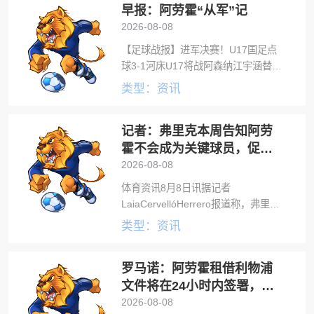
早报：阿劳霍“从军”记
职中后卫，也可以客串右后卫，为弗
2026-08-08
【足球战报】进军决赛！U17国足点
球3-1河床U17将战阿森纳江宇涵替补
两扑点U17国足总比分3-1击败河床
类型：资讯
U17，进军上海明日之星冠军杯决
赛，决赛将再度迎战阿森纳U17，决
记者：弗里克本周告知阿劳
赛将于8月9日14:30开
霍不会成为关键球员，促成
他外租利物浦
2026-08-08
体育资讯8月8日讯据记者
LaiaCervellóHerrero报道称，弗里克
本周告诉阿劳霍不会是自己的核心球
类型：资讯
员，促成他外租利物浦。阿劳霍即将
以租借形式加盟利物浦，协议中包含
罗马诺：阿劳霍租借利物浦
买断选项。直到本周与弗里克会面
文件将在24小时内签署，买
断条款非强制
2026-08-08