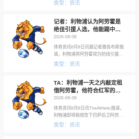
与巴萨队友告别，然后前往英格兰加
类型：资讯
盟利物浦。根据罗马诺的消息，巴萨
后卫阿劳霍将租借加盟利物浦，
记者：利物浦认为阿劳霍是
FerranMartínez进一步透露，
绝佳引援人选，他能踢中卫
和右后卫
2026-08-08
体育资讯8月8日讯据记者雅各布斯报
道，利物浦将阿劳霍视为防线引援的
绝佳人选。根据罗马诺的报道，巴萨
类型：资讯
中卫阿劳霍将租借加盟利物浦，雅各
布斯指出，利物浦将阿劳霍视为绝佳
TA：利物浦一天之内敲定租
引援人选，他是一名经验丰富的中
卫，同时也
借阿劳霍，他符合红军的短
期需求
2026-08-08
体育资讯8月8日讯TheAthletic报道，
利物浦即将租借签下巴萨后卫阿劳
霍，合同含非强制买断条款。利物浦
类型：资讯
即将完成租借巴萨后卫阿劳霍的交
易，租期为一个赛季，阿劳霍主要司