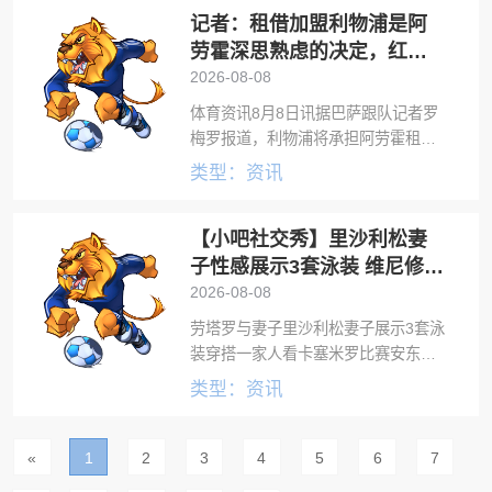
记者：租借加盟利物浦是阿
露，利物浦已与巴萨就其租借加选择
买断的交易
劳霍深思熟虑的决定，红军
承担全部工资
2026-08-08
体育资讯8月8日讯据巴萨跟队记者罗
梅罗报道，利物浦将承担阿劳霍租借
期间的全部工资。根据罗马诺的报
类型：资讯
道，巴萨中卫阿劳霍将租借加盟利物
浦，协议中包含选择买断条款。罗梅
【小吧社交秀】里沙利松妻
罗进一步透露，这是经过深思熟虑的
决定，由阿
子性感展示3套泳装 维尼修斯
与女友复合
2026-08-08
劳塔罗与妻子里沙利松妻子展示3套泳
装穿搭一家人看卡塞米罗比赛安东内
拉马丁内利与女友举行婚礼内马尔一
类型：资讯
家度假C罗一家度假，与儿子比身材
奥尔莫与妻子卡里乌斯一家恩佐一家
度假乔治娜亚马尔女友B席一家姆巴佩
«
1
2
3
4
5
6
7
晒度