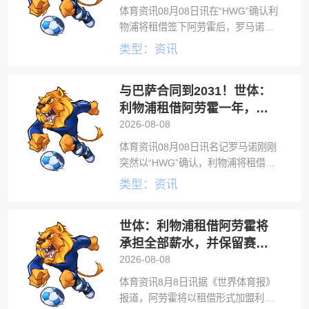
体育资讯08月08日讯在“HWG”确认利
物浦将租借签下阿劳霍后，罗马诺更
新了更多细节，表示阿劳霍加盟利物
类型：资讯
浦的这笔转会已成定局，相关文件将
在24小时内签署。租借协议包含选择
与巴萨合同到2031！世体：
买断条款，由利物浦决定，并且不是
利物浦租借阿劳霍一年，赛
季末可选买断
2026-08-08
体育资讯08月08日讯名记罗马诺刚刚
突然以“HWG”确认，利物浦将租借巴
萨后卫阿劳霍。据世界体育报报道，
类型：资讯
利物浦在赛季末还将拥有对阿劳霍的
买断选项。该交易已获得两家俱乐部
世体：利物浦租借阿劳霍将
的批准，并得到了巴萨体育总监德科
的
承担全部薪水，并保留赛季
末买断选项
2026-08-08
体育资讯8月8日讯据《世界体育报》
报道，阿劳霍将以租借形式加盟利物