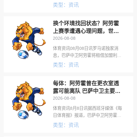
浦，为期一个赛季。据知名记者罗马
类型：资讯
诺透露，这家英格兰豪门已于今晚与
巴塞罗那达成协议，将这位乌拉圭中
换个环境找回状态？阿劳霍
卫招致麾下。《世界体育报》进一步
获悉，利
上赛季遭遇心理问题，世界
杯受伤未出场
2026-08-08
体育资讯08月08日讯罗马诺独家消
息，巴萨中卫阿劳霍将租借加盟利物
浦。阿劳霍上赛季遭遇心理问题，在
类型：资讯
欧冠联赛阶段对切尔西染红后，他向
巴萨申请休假恢复。休息一个半月
每体：阿劳霍曾在更衣室透
后，阿劳霍在西超杯决赛替补出场回
归。美加墨
露可能离队 巴萨中卫主要目
标是罗梅罗
2026-08-08
体育资讯8月8日讯据西班牙媒体《每
日体育报》报道，巴萨中卫阿劳霍近
几天就在更衣室透露，自己可能离开
类型：资讯
巴萨。巴萨中卫阿劳霍将以租借方式
加盟利物浦，据知名记者罗马诺透