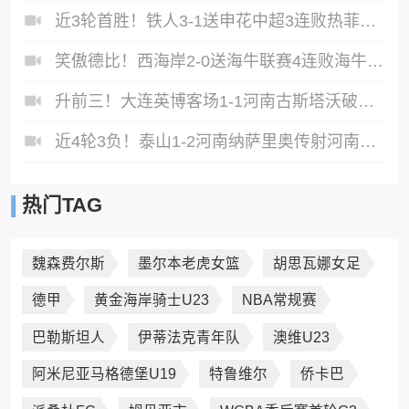
近3轮首胜！铁人3-1送申花中超3连败热菲尼奥双响邦本宜裕传射
笑傲德比！西海岸2-0送海牛联赛4连败海牛仍垫底西海岸升至第二
升前三！大连英博客场1-1河南古斯塔沃破门19岁杨铭锐替补扳平
近4轮3负！泰山1-2河南纳萨里奥传射河南终结17年客场不胜泰山
热门TAG
魏森费尔斯
墨尔本老虎女篮
胡思瓦娜女足
德甲
黄金海岸骑士U23
NBA常规赛
巴勒斯坦人
伊蒂法克青年队
澳维U23
阿米尼亚马格德堡U19
特鲁维尔
侨卡巴