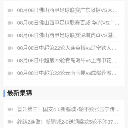
08月08日佛山西甲足球联赛广东凤铝VS大塘控股全场录像
08月08日佛山西甲足球联赛百威·华兴VS广州苏雅蔚雨堂全场录像
08月08日佛山西甲足球联赛深圳赛卓VS湛江热点·粤标售电全场录像
08月08日中超第22轮大连英博vs辽宁铁人全场录像
08月08日中超第22轮青岛海牛vs上海申花全场录像
08月08日中超第22轮云南玉昆vs成都蓉城全场录像
最新集锦
暂升第三！国安4-0新鹏城7轮不败张玉宁传射达万双响法比奥破门
终结2连败！新鹏城2-0送铜梁龙5轮不胜37岁姜至鹏破门韦斯利建功