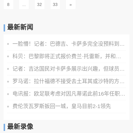
8
...
32
33
»
最新新闻
一脸懵！记者：巴德吉、卡萨多完全没预料到会被排除出季前赛名单
科贝：巴黎即将正式报价费兰·托雷斯，并和巴萨开启谈判
记者：吉达国民对卡萨多展示出兴趣，但球员希望评估所有报价
罗马诺：拉什福德不接受去土耳其或沙特的方案，最可能结果是留队
电讯报：欧足联考虑对因凡蒂诺此前16年任职期间行为展开调查
费伦茨瓦罗斯扳回一城，皇马目前2-1领先
最新录像