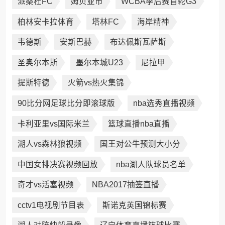
派桑杜FC
姆贝亚市
WCBA季后赛首轮G3
柏林安卡拉体育
塔林FC
海岸精神
韦德斯
安斯巴赫
布达佩斯瓦萨斯
圣奥尔本斯
墨尔本城U23
尼拉甲
提斯特德
火箭vs热火集锦
90比分网足球比分即滚球版
nba选秀直播视频
卡利亚里vs国际米兰
篮球直播nba直播
湖人vs森林狼视频
国王对公牛预测大小分
中国女排决赛视频回放
nba湖人队球员名单
奇才vs活塞视频
NBA2017抽签直播
cctv1电视剧节目表
斯诺克英国锦标赛