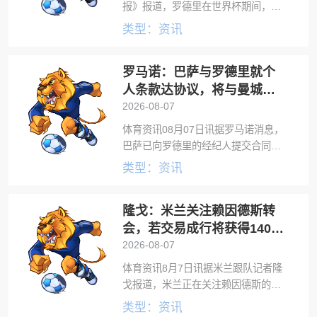
报》报道，罗德里在世界杯期间，就
私下向巴萨国脚打听过巴萨更衣室的
类型：资讯
情况。每体表示，罗德里断然拒绝了
皇马，这一出堪称历史性的拒绝，让
罗马诺：巴萨与罗德里就个
皇马阵营错愕不已，只能暗自吞下苦
果。罗德
人条款达协议，将与曼城谈
判确定转会费
2026-08-07
体育资讯08月07日讯据罗马诺消息，
巴萨已向罗德里的经纪人提交合同报
价，双方就个人条款完全达成一致。
类型：资讯
随后巴萨将与曼城展开俱乐部层面的
谈判，推进转会费相关事宜，尽快完
隆戈：米兰关注赖因德斯转
成这笔交易。
会，若交易成行将获得1400
万欧奖金
2026-08-07
体育资讯8月7日讯据米兰跟队记者隆
戈报道，米兰正在关注赖因德斯的转
会交易。根据媒体的报道，诺丁汉森
类型：资讯