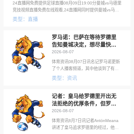
24直播网免费提供足球直播08月09日19:00分曼城vs马德里
竞技视频直播免费在线观看,24直播网同时提供曼城vs马德
里竞技录像回放及视频集锦等。
类型：直播
罗马诺：巴萨在等待罗德里
告知曼城决定，想尽量快速
推进以防意外
2026-08-07
体育资讯08月07日讯名记罗马诺更新
了个人播客频道，其中他谈到了有关
罗德里与巴萨之间的联系情况。罗马
类型：资讯
诺表示：这是今天有关皇马的另一个
大新闻——对巴萨球迷来说是非常兴
记者：皇马给罗德里开出无
奋的，对期待罗德里加盟的皇马球迷
来说，
法拒绝的优厚条件，但罗德
里选了另一边
2026-08-07
体育资讯8月7日讯记者AntónMeana
讲述了皇马追求罗德里的经过，他表