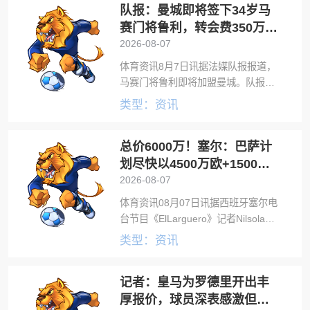
队报：曼城即将签下34岁马
出的选择，我认为这是正确的决定。
能够代
赛门将鲁利，转会费350万欧
元
2026-08-07
体育资讯8月7日讯据法媒队报报道，
马赛门将鲁利即将加盟曼城。队报表
示，马赛与曼城计划于本周四敲定鲁
类型：资讯
利的交易。马赛同时在推进寻找替代
人选。继梅迪纳转会勒沃库森之后，
总价6000万！塞尔：巴萨计
马赛本周四又将完成队内另一名阿根
廷球员的
划尽快以4500万欧+1500万
报价罗德里
2026-08-07
体育资讯08月07日讯据西班牙塞尔电
台节目《ElLarguero》记者Nilsola透
露，罗德里的最新决定迫使巴萨加快
类型：资讯
了引援脚步。巴萨方面计划尽快开出
一份4500万欧元固定转会费、外加
记者：皇马为罗德里开出丰
1500万欧元浮动
厚报价，球员深表感激但选