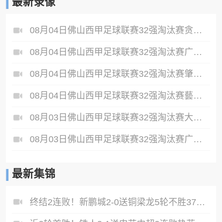
最新录像
08月04日佛山西甲足球联赛32强淘汰赛贪玩游戏VS美的薪火全场录像
08月04日佛山西甲足球联赛32强淘汰赛广东西南建设VS香港圣徒全场录像
08月04日佛山西甲足球联赛32强淘汰赛肇庆恒骏成VS三七互娱全场录像
08月04日佛山西甲足球联赛32强淘汰赛藝品高國際VS湛江狂狼·粵辉能源全场录像
08月03日佛山西甲足球联赛32强淘汰赛大塘控股VS茂名市点都得全场录像
08月03日佛山西甲足球联赛32强淘汰赛广东凤铝VS湛江八部科技全场录像
最新集锦
终结2连败！新鹏城2-0送铜梁龙5轮不胜37岁姜至鹏破门韦斯利建功