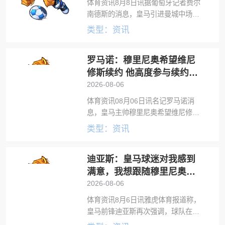
体育资讯8月8日讯据葡萄牙记者费尔
南德斯的消息，皇马引进曼城中场罗
德里的交易已经告吹，皇马主帅穆里
类型：资讯
尼奥并没有因此对管理层感到愤怒。
毫无疑问，穆里尼奥当然希望能够拥
罗马诺：穆里尼奥希望维尼
有罗德里，但最终这笔交易没能实
现，不过这
修斯续约 他高度参与续约谈
判&推动留队
2026-08-06
体育资讯08月06日讯名记罗马诺消
息，皇马主帅穆里尼奥希望维尼修斯
留队，他已告知俱乐部和球员。罗马
类型：资讯
诺表示，穆里尼奥高度参与维尼修斯
的续约谈判，他一直在亲自推动维尼
迪亚斯：皇马球迷对我感到
修斯留队。皇马方面对维尼修斯续约
充满信心
满意，我想跟随穆里尼奥赢
得冠军
2026-08-06
体育资讯8月6日讯雅虎体育报道称，
皇马前锋迪亚斯再次强调，球队在新
帅穆里尼奥带领下，本赛季目标就是