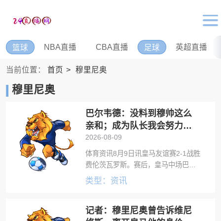
NBA直播
CBA直播
英超直播
篮球
足球
当前位置：
首页
穆里尼奥
穆里尼奥
巴尔韦德：没料到穆帅这么
亲和；成为队长我会努力树
立正向表率
2026-08-09
体育资讯8月9日讯皇马友谊赛2-1战胜
费伦茨瓦罗斯。赛后，皇马中场巴尔
韦德接受采访。比赛踢得感觉怎么
类型：资讯
样？巴尔韦德：特别好，整体很不
错。我们全力贯彻主帅的战术安排，
记者：穆里尼奥曾告诉维尼
把他的足球理念在球场上落地展现。