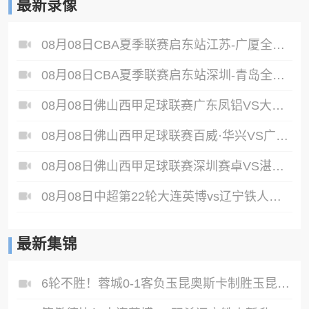
最新录像
08月08日CBA夏季联赛启东站江苏-广厦全场录像
08月08日CBA夏季联赛启东站深圳-青岛全场录像
08月08日佛山西甲足球联赛广东凤铝VS大塘控股全场录像
08月08日佛山西甲足球联赛百威·华兴VS广州苏雅蔚雨堂全场录像
08月08日佛山西甲足球联赛深圳赛卓VS湛江热点·粤标售电全场录像
08月08日中超第22轮大连英博vs辽宁铁人全场录像
最新集锦
6轮不胜！蓉城0-1客负玉昆奥斯卡制胜玉昆暂第三蓉城全场1射正