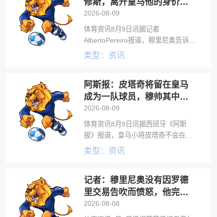
目前队内
修斯，离开皇马他的身价将
大幅下降
2026-08-09
体育资讯8月9日讯据记者
AlbertoPereiro报道，穆里尼奥告诉维
尼修斯，若离开皇马，他的身价将大
类型：资讯
幅下降。维尼修斯与皇马续约，对此
AlbertoPereiro在节目中说道：“穆里
阿斯报：皮塔奇将留在皇马
尼奥告诉维尼修斯，
成为一队球员，穆帅其中发
挥了关键作用
2026-08-09
体育资讯8月9日讯据西班牙《阿斯
报》报道，皇马小将皮塔奇不会在今
夏离队，他将成为皇马一队的一员。
类型：资讯
皇马俱乐部已经做出了这样的决定，
穆里尼奥在这一决定中发挥了关键作
记者：穆里尼奥没有因罗德
用，他看重了皮塔奇的天赋。这样一
来，皮塔奇
里交易告吹而愤怒，他完全
信任现有球员
2026-08-08