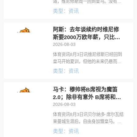
道，维尼修斯周一回到皇马。没有多
余的手势，没有发表声明，也没有任
类型：资讯
何出人意料的举动。但今天的新闻恰
恰在于“没有新闻”，一条都没有。巴
阿斯：去年谈续约时维尼修
尔德贝巴斯训练基地将他的回归渲染
得再平常
斯要2000万欧年薪，只比老
合同多500万
2026-08-03
体育资讯8月3日讯维尼修斯已经回到
皇马开始夏训，但他的未来仍悬而未
决，巴西球星与皇马的合同已进入最
类型：资讯
后一年。《阿斯报》详细披露了这份
2022年签下的合同。当时他签下了一
马卡：穆帅将B席视为魔笛
份到2027年、总净收入达7500万
2.0；除非有意外 B席将和罗
德里再度搭档
2026-08-03
体育资讯8月3日讯贝尔纳多·席尔瓦结
束曼城生涯后，自由身加盟皇马。
《马卡报》表示，B席将为皇马注入更
类型：资讯
多创造力与经验，出众的多面手属性