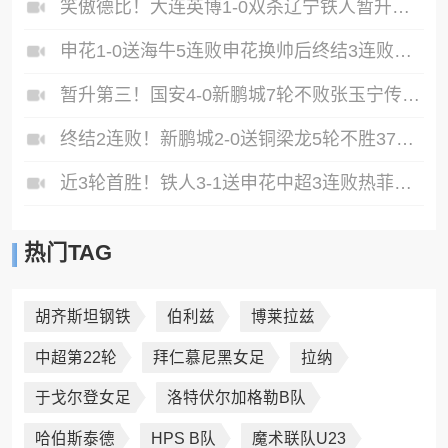
笑傲德比！大连英博1-0双杀辽宁铁人暂升第2斯坦丘远射制胜
申花1-0送海牛5连败申花换帅后终结3连败阿苏埃助攻徐皓阳制胜
暂升第三！国安4-0新鹏城7轮不败张玉宁传射达万双响法比奥破门
终结2连败！新鹏城2-0送铜梁龙5轮不胜37岁姜至鹏破门韦斯利建功
近3轮首胜！铁人3-1送申花中超3连败热菲尼奥双响邦本宜裕传射
热门TAG
胡齐斯坦钢铁
伯利兹
博莱拉兹
中超第22轮
拜仁慕尼黑女足
拉纳
于戈尔登女足
洛特伏尔加格勒B队
哈伯斯泰德
HPS B队
魔术联队U23