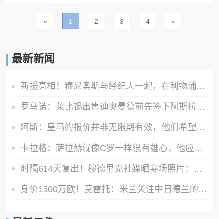
利无缘奥运会，到如今“我们能不能进
入世界杯”都已经到了生死边缘，咱们
«
1
2
3
4
»
最新新闻
新援亮相！穆尼奥斯与经纪人一起，在利物浦训练中心拍下合影
罗马诺：莱比锡出售迪奥曼德前先签下阿斯拉尼，之后才会放他体检
阿斯：皇马的报价并非无限期有效，他们希望维尼修斯迅速回应
卡拉格：萨拉赫就像C罗一样很有雄心，他应该去意甲而不是土耳其
时隔614天复出！穆德里克社媒晒赛场照片：好久不见
身价1500万欧！莫雷托：米兰关注中日德兰的智利前锋奥索里奥