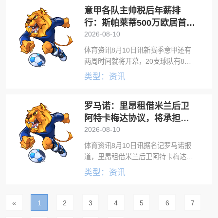
意甲各队主帅税后年薪排
12日回到AC米兰阵中，但实际上他们
行：斯帕莱蒂500万欧居首，
齐沃300万欧
2026-08-10
体育资讯8月10日讯新赛季意甲还有
两周时间就将开幕，20支球队有8支
球队更换了主教练。意大利天空体育
类型：资讯
盘点了各队主帅税后年薪情况，斯帕
莱蒂和加斯佩里尼均500万欧元并列
罗马诺：里昂租借米兰后卫
榜首。以下为具体排名情况：1、斯帕
莱
阿特卡梅达协议，将承担球
员全额薪水
2026-08-10
体育资讯8月10日讯据名记罗马诺报
道，里昂租借米兰后卫阿特卡梅达成
口头协议。这是一笔纯租借交易，里
类型：资讯
昂承担球员全额薪水。2025-26赛
季，阿特卡梅为米兰各项赛事出战33
场比赛，打进两球并送出两次助攻。
«
1
2
3
4
5
6
7