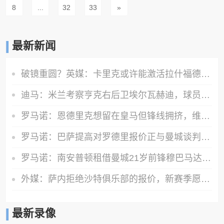
8
...
32
33
»
最新新闻
破镜重圆？英媒：卡里克或许能激活拉什福德 唯有时间能检验对错
迪马：米兰考察亨克右后卫埃尔瓦赫迪，球员估价1300万到1500万欧
罗马诺：恩德里克想留在皇马但锋线拥挤，维拉、罗马有意租借球员
罗马诺：巴萨提高对罗德里报价正与曼城谈判，所有相关方都很乐观
罗马诺：南安普顿租借曼城21岁前锋穆巴马达成口头协议
外媒：萨内拒绝沙特俱乐部的报价，新赛季愿意继续留在加拉塔萨雷
最新录像