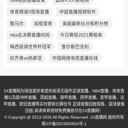
nba视频直播极速
篮网VS火箭视频
体育频道5现场直播
中超直播视频软件
勒马尔
加祖里奇
英超最新比分和积分榜
nba总决赛直播时间
今日赛程2021赛程表
梅西获得世界杯冠军
查尔斯巴克利
拉齐奥vs热那亚
中国网络电视直播在线
24直播网为球迷爱好者提供高清无插件足球直播、NBA直播、体育直
播以及欧洲杯直播、英超直播、德甲直播、西甲直播、意甲直播、法
甲直播、欧冠直播等实时更新比赛信号,足球录像回放观看、篮球录像
回放,高清体育视频免费播放尽在24直播网！
© Copyright @ 2013-2026 All Rights Reserved. 24直播网 版权所有
黑ICP备2023005604号-1