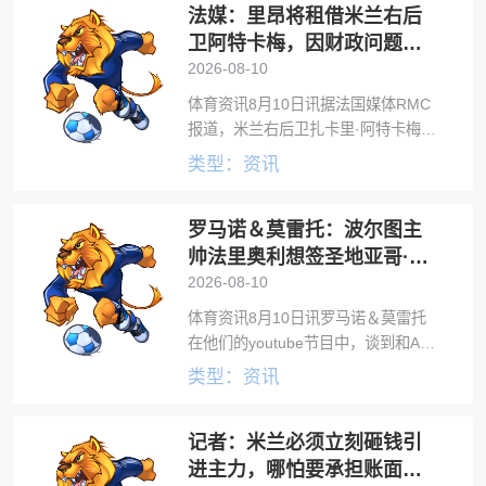
法媒：里昂将租借米兰右后
绝对核心，表现屡屡高光；尽管AC米
兰有意
卫阿特卡梅，因财政问题只
能低成本引援
2026-08-10
体育资讯8月10日讯据法国媒体RMC
报道，米兰右后卫扎卡里·阿特卡梅将
被租借到里昂。里昂将在本周三凌晨
类型：资讯
和布拉格斯巴达踢欧冠第3轮资格赛次
回合，在这场关键比赛之前，里昂迎
罗马诺＆莫雷托：波尔图主
来一个好消息，阿特卡梅即将租借加
盟
帅法里奥利想签圣地亚哥·希
门尼斯
2026-08-10
体育资讯8月10日讯罗马诺＆莫雷托
在他们的youtube节目中，谈到和AC
米兰有关的一些转会消息。波尔图主
类型：资讯
教练法里奥利非常欣赏现在效力于AC
米兰的墨西哥前锋圣地亚哥·希门尼
记者：米兰必须立刻砸钱引
斯，在推动波尔图尝试引入这名球
进主力，哪怕要承担账面上