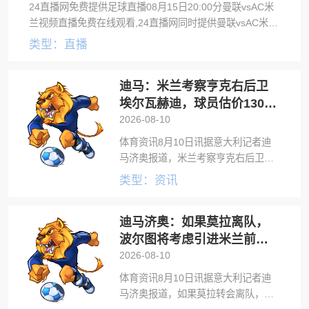
24直播网免费提供足球直播08月15日20:00分曼联vsAC米
兰视频直播免费在线观看,24直播网同时提供曼联vsAC米兰
录像回放及视频集锦等。
类型：直播
迪马：米兰考察亨克右后卫
埃尔瓦赫迪，球员估价1300
万到1500万欧
2026-08-10
体育资讯8月10日讯据意大利记者迪
马济奥报道，米兰考察亨克右后卫扎
卡里亚·埃尔瓦赫迪。迪马济奥透露，
类型：资讯
扎卡里亚·埃尔瓦赫迪是米兰考察的右
路引援人选，亨克为球员估价约1300
迪马济奥：如果莫拉离队，
万到1500万欧元。扎卡里亚·埃
波尔图将考虑引进米兰前锋
希门尼斯
2026-08-10
体育资讯8月10日讯据意大利记者迪
马济奥报道，如果莫拉转会离队，波