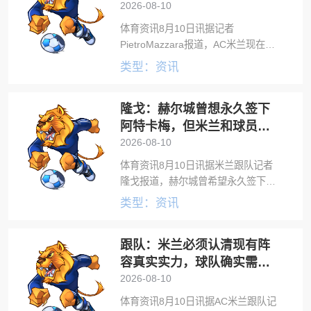
的亏损
2026-08-10
体育资讯8月10日讯据记者
PietroMazzara报道，AC米兰现在必
须抛开出售球员的前提，直接买人。
类型：资讯
AC米兰在季前赛中的疑虑和担忧远多
于确定性，球队在转会市场上进行人
隆戈：赫尔城曾想永久签下
员进出已到了刻不容缓的地步。抛开
阿特卡梅，但米兰和球员都
倾向外租里昂
2026-08-10
体育资讯8月10日讯据米兰跟队记者
隆戈报道，赫尔城曾希望永久签下阿
特卡梅。隆戈透露，赫尔城对米兰21
类型：资讯
岁右后卫阿特卡梅感兴趣，原本希望
以永久转会的方式签下球员，但米兰
跟队：米兰必须认清现有阵
和球员都更倾向于租借加盟里昂的方
案，协
容真实实力，球队确实需要
补强
2026-08-10
体育资讯8月10日讯据AC米兰跟队记