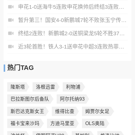
申花1-0送海牛5连败申花换帅后终结3连败阿苏埃助攻徐皓阳制胜
暂升第三！国安4-0新鹏城7轮不败张玉宁传射达万双响法比奥破门
终结2连败！新鹏城2-0送铜梁龙5轮不胜37岁姜至鹏破门韦斯利建功
近3轮首胜！铁人3-1送申花中超3连败热菲尼奥双响邦本宜裕传射
热门TAG
隆斯塔
洛根迅雷
利物浦
巴拉斯图尔后备队
阿尔托纳93
斯巴达克斯女王
维得比查
姆贾尔女足
福卡宝来沙玛
方迪马里亚
OLS奥陆