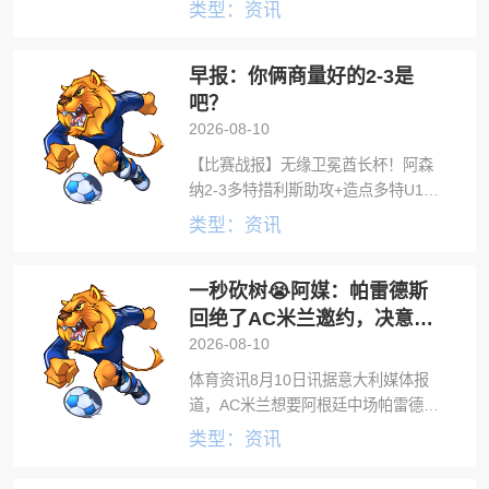
尔图将考虑引进米兰前锋希门尼斯。
类型：资讯
迪马济奥指出，波尔图继续关注希门
尼斯，如果莫拉转会罗马，希门尼斯
早报：你俩商量好的2-3是
可能成为这家葡超俱乐部的引援目
标，目前尚
吧？
2026-08-10
【比赛战报】无缘卫冕酋长杯！阿森
纳2-3多特措利斯助攻+造点多特U19
三人建功阿森纳2-3多特无缘酋长杯5
类型：资讯
连冠。点球加练环节，多特小将阿尔
伯特失点，阿森纳5-4多特。遭让2追
一秒砍树😭阿媒：帕雷德斯
3!利物浦2-3摩纳哥季前
回绝了AC米兰邀约，决意留
守博卡青年
2026-08-10
体育资讯8月10日讯据意大利媒体报
道，AC米兰想要阿根廷中场帕雷德
斯。阿媒奥莱报表示，帕雷德斯回绝
类型：资讯
米兰邀约，决意留守博卡青年。奥莱
报表示，帕雷德斯如今已是博卡中场