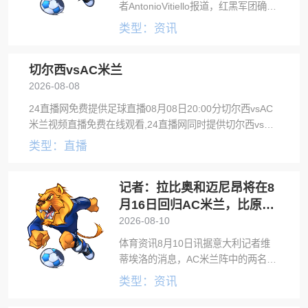
者AntonioVitiello报道，红黑军团确实
需要补强。在友谊赛0-3不敌切尔西
类型：资讯
后，阿莫林执教的AC米兰全队已飞抵
意大利。球队于本周日抵达，按照计
切尔西vsAC米兰
划，周一和周二全
2026-08-08
24直播网免费提供足球直播08月08日20:00分切尔西vsAC
米兰视频直播免费在线观看,24直播网同时提供切尔西vsAC
米兰录像回放及视频集锦等。
类型：直播
记者：拉比奥和迈尼昂将在8
月16日回归AC米兰，比原计
划晚几天
2026-08-10
体育资讯8月10日讯据意大利记者维
蒂埃洛的消息，AC米兰阵中的两名法
国国脚拉比奥和迈尼昂还在休假中，
类型：资讯
他们将比原计划晚几天归队。根据原
本的计划，拉比奥和迈尼昂都将在8月