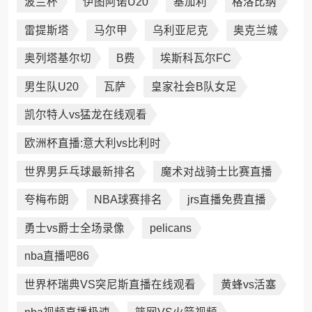
波兰杯
伊图阿诺U20
基加利
格洛比纳
雷提斯塔
马尔甲
乌利亚尼克
奥克兰城
奥列塔基尔切
B费
埃斯科瓦尔FC
男生队U20
瓦萨
皇家社会B队女足
凯尔特人vs猛龙在线观看
欧洲杯直播:意大利vs比利时
世界男乒乓球最新排名
魔术对战骑士比赛直播
夸梅布朗
NBA球赛排名
jrs直播免费直播
勇士vs爵士全场录像
pelicans
nba直播吧86
世界杯瑞典VS突尼斯直播在线观看
黄蜂vs活塞