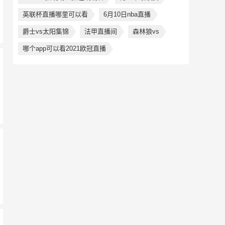
英联杯直播哪里可以看
6月10日nba直播
爵士vs太阳集锦
法甲直播间
森林狼vs
哪个app可以看2021欧冠直播