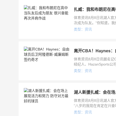
扎威：我和布朗尼在高
体育资讯8月8日讯湖人官
次成为队友。“你知道，我
扎威说，“看到他进入联盟
类型：资讯
离开CBA！Hayne
体育资讯8月8日讯据名记C
经纪人、HazanSport
打
类型：资讯
湖人新援扎威：会在场
体育资讯8月8日讯湖人官
“八岁的我现在肯定在兴
（下图），少年湖人队，
类型：资讯