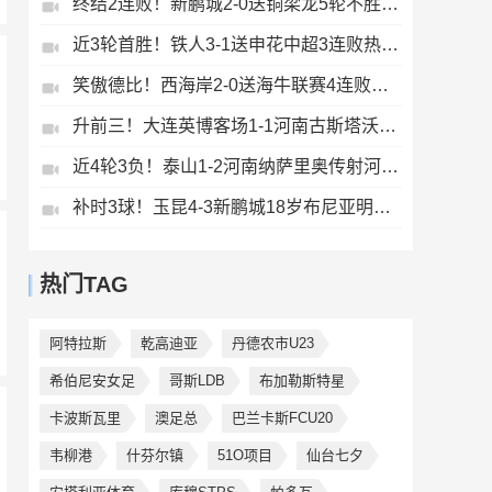
终结2连败！新鹏城2-0送铜梁龙5轮不胜37岁姜至鹏破门韦斯利建功
近3轮首胜！铁人3-1送申花中超3连败热菲尼奥双响邦本宜裕传射
笑傲德比！西海岸2-0送海牛联赛4连败海牛仍垫底西海岸升至第二
升前三！大连英博客场1-1河南古斯塔沃破门19岁杨铭锐替补扳平
近4轮3负！泰山1-2河南纳萨里奥传射河南终结17年客场不胜泰山
补时3球！玉昆4-3新鹏城18岁布尼亚明传射侯永永乌龙卡约绝杀
热门TAG
阿特拉斯
乾高迪亚
丹德农市U23
希伯尼安女足
哥斯LDB
布加勒斯特星
卡波斯瓦里
澳足总
巴兰卡斯FCU20
韦柳港
什芬尔镇
51O项目
仙台七夕