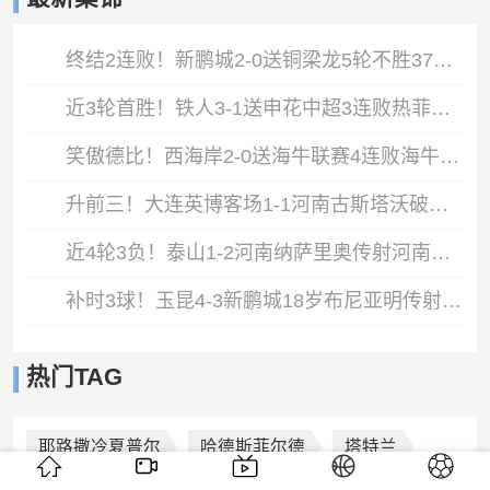
终结2连败！新鹏城2-0送铜梁龙5轮不胜37岁姜至鹏破门韦斯利建功
近3轮首胜！铁人3-1送申花中超3连败热菲尼奥双响邦本宜裕传射
笑傲德比！西海岸2-0送海牛联赛4连败海牛仍垫底西海岸升至第二
升前三！大连英博客场1-1河南古斯塔沃破门19岁杨铭锐替补扳平
近4轮3负！泰山1-2河南纳萨里奥传射河南终结17年客场不胜泰山
补时3球！玉昆4-3新鹏城18岁布尼亚明传射侯永永乌龙卡约绝杀
热门TAG
耶路撒冷夏普尔
哈德斯菲尔德
塔特兰