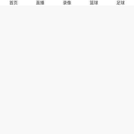
里尼亚雷斯
桑托斯拉古纳女足
首页
直播
录像
篮球
足球
广州海珠醒派
CD艾斯图迪安蒂尔
杜安二队
阿联酋超
墨西哥女联
瓜亚基尔巴塞罗那
西班牙/比利时
埃布斯
比夏克里夫
帕福斯
FK拉佔
基尔梅斯阿根廷
赞比亚女足U17
深圳马可波罗U19
牙买加
拉斯帕尔马斯
卡內米勇士
潮汕恩祈
迈克坚尼卓柏卡布拉
德罗赫特森阿塞尔B队
nba总决赛第六场现在直播
360中超直播山东鲁能和青岛海牛的比赛
辽宁男篮直播今天直播
德乙足球直播