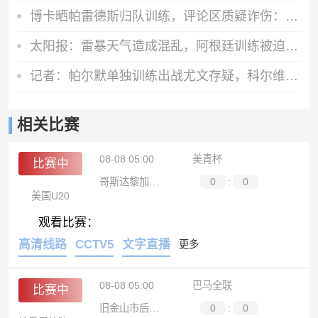
博卡晒帕雷德斯归队训练，评论区质疑诈伤：他的肋骨不是断了吗？
太阳报：雷暴天气造成混乱，阿根廷训练被迫推迟
记者：帕尔默单独训练出战尤文存疑，科尔维尔也未参加合练
相关比赛
08-08 05:00
美青杯
比赛中
哥斯达黎加U20
0
:
0
美国U20
观看比赛：
高清线路
CCTV5
文字直播
更多
08-08 05:00
巴马全联
比赛中
旧金山市后备队
0
:
0