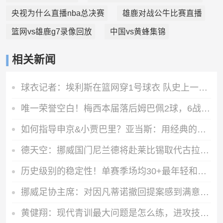
央视为什么直播nba总决赛
雄鹿对战公牛比赛直播
篮网vs雄鹿g7录像回放
中国vs黄蜂集锦
相关新闻
球衣记者：埃利斯在篮网穿1号球衣 队史上一位是扎伊尔·威廉姆斯
唯一荣誉空白！梅西本届落后姆巴佩2球，6战世界杯但没拿过金靴
如何指导申京&小贾巴里？亚当斯：用经典的霸凌战术 就是欺负他们
德天空：挪威国门尼兰德将赴莱比锡取代古拉茨，后者将加盟黄潜
历史级别的稳定性！单赛季场均30+最年轻和最老先生都是詹姆斯
挪威足协主席：对因凡蒂诺撤回提案感到满意 权利制衡机制有问题
黄健翔：现代青训最大问题是怎么练，进攻技术禁不起对抗