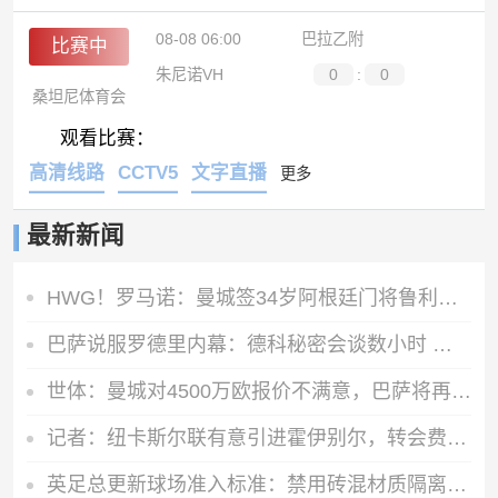
08-08 06:00
巴拉乙附
比赛中
朱尼诺VH
0
:
0
桑坦尼体育会
观看比赛：
高清线路
CCTV5
文字直播
更多
最新新闻
HWG！罗马诺：曼城签34岁阿根廷门将鲁利达协议，合同2+1
巴萨说服罗德里内幕：德科秘密会谈数小时 弗里克多次致电
世体：曼城对4500万欧报价不满意，巴萨将再次报价罗德里
记者：纽卡斯尔联有意引进霍伊别尔，转会费1000万-1500万英镑
英足总更新球场准入标准：禁用砖混材质隔离墙，需加装安全防护层