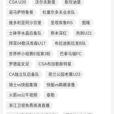
CSA U20
沃尔夫斯堡
斯坎讷堡
诺马萨特鲁普
杜塞尔多夫业余队
维多利亚阿沙芬堡
圣塔库鲁RS
图隆
士砵亭水晶后备队
熊本深红
热刺U21
拜耳04勒沃库森U17
布拉迪斯拉发B队
世界杯小组赛E组第3轮
巴拿马城FC
罗德兹女足
CSA布加勒斯特星
CA独立队后备队
荷兰公园老鹰U23
骑士vs快船集锦
快艇vs鹈鹕录像
火箭vs公牛视频
泰勒
浙江卫视免费高清直播