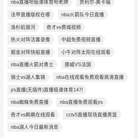
nba直播吧极速体育吧老牌
贾利尔-奥卡福
法甲直播版权在哪
nba火箭队今日直播
洛杉矶银河
奇才vs费城视频
热火对阵活塞录像
中超免费视频直播
掘金对阵快船直播
小牛对阵太阳在线观看
nba直播火箭对勇士
挪威VS法国
骑士vs湖人集锦
nba在线观看免费观看高清直播
jrs直播(无插件)直播极速体育147!
nba蜘蛛免费直播
nba直播免费观看jrs
奇才vs鹈鹕在线观看
cctv5直播现场直播男篮
nba湖人今日最新消息