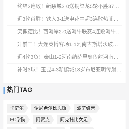
终结2连败！新鹏城2-0送铜梁龙5轮不胜37岁姜至鹏破门韦斯利建功
近3轮首胜！铁人3-1送申花中超3连败热菲尼奥双响邦本宜裕传射
笑傲德比！西海岸2-0送海牛联赛4连败海牛仍垫底西海岸升至第二
升前三！大连英博客场1-1河南古斯塔沃破门19岁杨铭锐替补扳平
近4轮3负！泰山1-2河南纳萨里奥传射河南终结17年客场不胜泰山
补时3球！玉昆4-3新鹏城18岁布尼亚明传射侯永永乌龙卡约绝杀
热门TAG
卡萨尔
伊尼希尔比恩斯
波萨维吉
FC学院
阿贾克
阿克托比女足