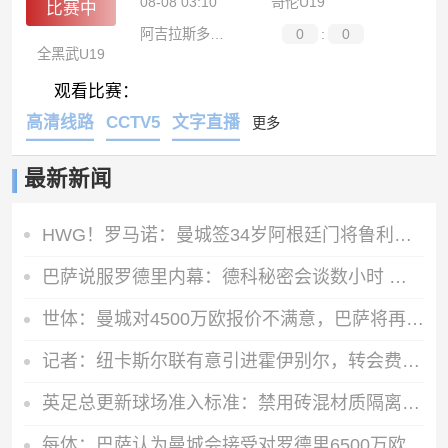
08-08 03:10
哥伦U19
比赛中
阿吉拉斯多拉达斯U19
0
:
0
全黑武U19
观看比赛：
高清线路
CCTV5
文字直播
更多
最新新闻
HWG！罗马诺：曼城签34岁阿根廷门将鲁利达协议，合同2+1
巴萨说服罗德里内幕：德科秘密会谈数小时 弗里克多次致电
世体：曼城对4500万欧报价不满意，巴萨将再次报价罗德里
记者：纽卡斯尔联有意引进霍伊别尔，转会费1000万-1500万英镑
英足总更新球场准入标准：禁用砖混材质隔离墙，需加装安全防护层
每体：巴萨认为曼城会接受对罗德里6500万欧报价，双方分歧并不大