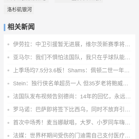
洛杉矶银河
相关新闻
伊劳拉：中卫引援暂无进展，维尔茨新赛季将出任前腰
亚马尔：我们不惧怕法国队，我只在乎球队能继续前进
上季场均7.5分3.6板！Shams：佩顿二世一年390万合同重返勇士
Stein：独行侠名单超员一人 但35岁老将鲍威尔希望至少再战一季
法国队发布视频告别德尚：14年的回忆，永远铭刻，谢谢您
罗马诺：巴萨即将签下比西乌，同时不放弃引进阿尔瓦雷斯
首次中场秀！麦当娜献唱，大罗、小罗同车嗨翻了 夏奇拉比伯登场
法媒：世界杯期间受伤的门迪需自己支付医疗费，因足协未购买保险