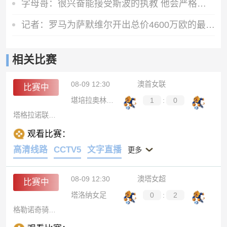
字母哥：很兴奋能接受斯波的执教 他会严格要求&激发我最好的一面
记者：罗马为萨默维尔开出总价4600万欧的最终报价，多年分期付款
相关比赛
08-09 12:30
澳首女联
比赛中
堪培拉奥林匹克女足
1
:
0
塔格拉诺联女足
观看比赛：
高清线路
CCTV5
文字直播
更多
08-09 12:30
澳塔女超
比赛中
塔洛纳女足
0
:
2
格勒诺奇骑士女足