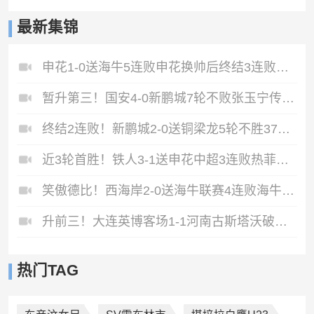
最新集锦
申花1-0送海牛5连败申花换帅后终结3连败阿苏埃助攻徐皓阳制胜
暂升第三！国安4-0新鹏城7轮不败张玉宁传射达万双响法比奥破门
终结2连败！新鹏城2-0送铜梁龙5轮不胜37岁姜至鹏破门韦斯利建功
近3轮首胜！铁人3-1送申花中超3连败热菲尼奥双响邦本宜裕传射
笑傲德比！西海岸2-0送海牛联赛4连败海牛仍垫底西海岸升至第二
升前三！大连英博客场1-1河南古斯塔沃破门19岁杨铭锐替补扳平
热门TAG