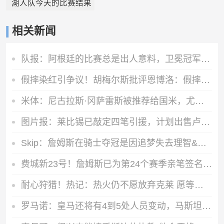
湖人队今天的比赛结果
相关新闻
队报：阿根廷的比赛总是出人意料，卫冕冠军似乎收到了某种偏袒
假摔染红引争议！胡梅尔斯批评恩博洛：假摔太疯狂了，完全没必要
米体：尼古拉斯·冈萨雷斯被推荐给国米，尤文要价不低于2700万欧
图片报：莱比锡已敲定四笔引援，计划出售卢克巴、费尔梅伦等球员
Skip：詹姆斯在骑士夺冠是因追梦失去理智&欧文抢七大心脏进球
费城新23号！詹姆斯已为第24个赛季亲笔签名首张76人形象球星卡
耐心狩猎！热记：热火仍不愿放弃克莱 愿等其买断用中产特例签约
罗马诺：皇马还将有4到5处人员变动，马斯坦托诺可能被外租