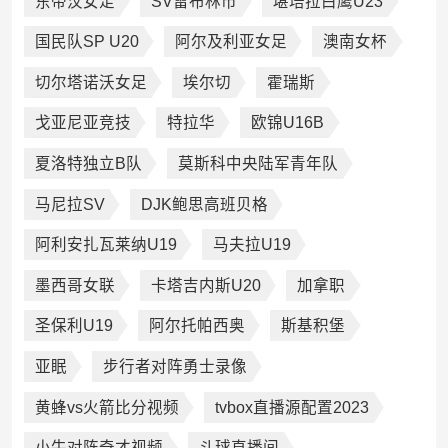
东帝汶女足
SV雷布林市
堪培拉白鹰U23
国民队SP U20
阿尔及利亚女足
澳南女杯
切尔塔诺沃女足
埃尔切
霍瑞斯
戈亚尼亚竞技
特拉华
欧锦U16B
夏洛特独立B队
莫斯科中央陆军青年队
马尼拉SV
DJK鲍思高班贝格
阿利安扎瓦莱纳U19
马夫拉U19
墨西哥女联
卡塔吉内斯U20
加拿职
圣保利U19
阿尔托帕西奥
斯基积堡
亚眠
步行者对阵勇士录像
黄蜂vs火箭比分视频
tvbox直播源配置2023
小牛对阵奇才视频
斗球直播间