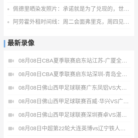
佩德里晒染发照片：承诺就是为了兑现的，世界杯冠军=金发佩德里
阿劳霍外租时间线：周二会面弗里克，周四见利物浦，周五晚间敲定
最新录像
08月08日CBA夏季联赛启东站江苏-广厦全场录像
08月08日CBA夏季联赛启东站深圳-青岛全场录像
08月08日佛山西甲足球联赛广东凤铝VS大塘控股全场录像
08月08日佛山西甲足球联赛百威·华兴VS广州苏雅蔚雨堂全场录像
08月08日佛山西甲足球联赛深圳赛卓VS湛江热点·粤标售电全场录像
08月08日中超第22轮大连英博vs辽宁铁人全场录像