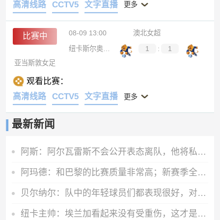
高清线路
CCTV5
文字直播
更多
08-09 13:00
澳北女超
比赛中
纽卡斯尔奥林女足
1
:
1
亚当斯敦女足
观看比赛：
高清线路
CCTV5
文字直播
更多
最新新闻
阿斯：阿尔瓦雷斯不会公开表态离队，他将私下与西蒙尼和马竞沟通
阿玛德：和巴黎的比赛质量非常高；新赛季全队都渴望能够斩获佳绩
贝尔纳尔：队中的年轻球员们都表现很好，对所有人来说都是个惊喜
纽卡主帅：埃兰加看起来没有受重伤，这才是今晚最重要的