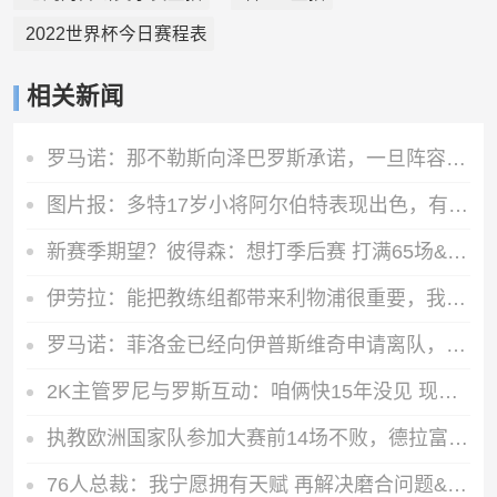
2022世界杯今日赛程表
相关新闻
罗马诺：那不勒斯向泽巴罗斯承诺，一旦阵容腾出空间就会签下他
图片报：多特17岁小将阿尔伯特表现出色，有望冲击一线队位置
新赛季期望？彼得森：想打季后赛 打满65场&进一阵一防&最佳新秀
伊劳拉：能把教练组都带来利物浦很重要，我们彼此了解并合作无间
罗马诺：菲洛金已经向伊普斯维奇申请离队，佛罗伦萨非常感兴趣
2K主管罗尼与罗斯互动：咱俩快15年没见 现在咱俩都长胡子了
执教欧洲国家队参加大赛前14场不败，德拉富恩特是历史首人
76人总裁：我宁愿拥有天赋 再解决磨合问题&球员们都愿意牺牲