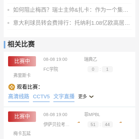
如何阻止梅西？瑞士主帅&扎卡：作为一个集体移动 尽量让他少拿球
意大利球员转会费排行：托纳利1.08亿欧高居榜首，雷特吉6180万欧
相关比赛
08-08 19:00
瑞典乙
比赛中
FC学院
0
:
1
弗里斯卡
观看比赛：
高清线路
CCTV5
文字直播
更多
08-08 19:00
菲MPBL
比赛中
伊萨贝拉考博伊斯
51
:
44
梅卡瓦延