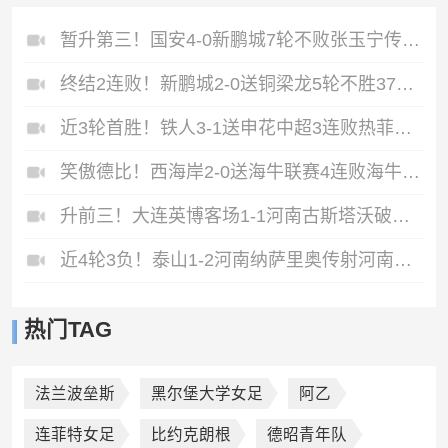
最新集锦
暂升第三！国安4-0新鹏城7轮不败张玉宁传射达万双响法比奥破门
终结2连败！新鹏城2-0送铜梁龙5轮不胜37岁姜至鹏破门韦斯利建功
近3轮首胜！铁人3-1送申花中超3连败热菲尼奥双响邦本宜裕传射
笑傲德比！西海岸2-0送海牛联赛4连败海牛仍垫底西海岸升至第二
升前三！大连英博客场1-1河南古斯塔沃破门19岁杨铭锐替补扳平
近4轮3负！泰山1-2河南纳萨里奥传射河南终结17年客场不胜泰山
热门TAG
法兰波垒斯
黑尔堡大学女足
阿乙