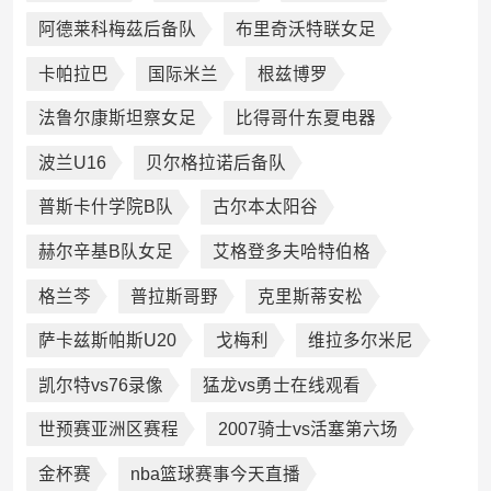
连菲特女足
比约克朗根
德昭青年队
阿德莱科梅茲后备队
布里奇沃特联女足
卡帕拉巴
国际米兰
根兹博罗
法鲁尔康斯坦察女足
比得哥什东夏电器
波兰U16
贝尔格拉诺后备队
普斯卡什学院B队
古尔本太阳谷
赫尔辛基B队女足
艾格登多夫哈特伯格
格兰芩
普拉斯哥野
克里斯蒂安松
萨卡兹斯帕斯U20
戈梅利
维拉多尔米尼
凯尔特vs76录像
猛龙vs勇士在线观看
世预赛亚洲区赛程
2007骑士vs活塞第六场