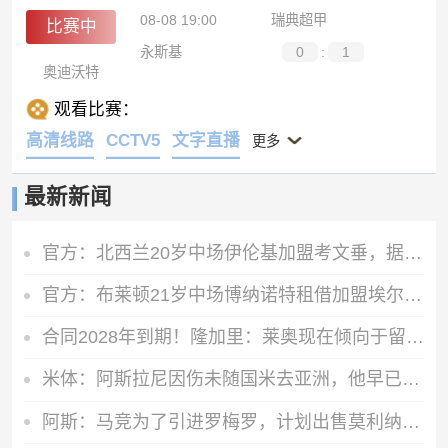
08-08 19:00
瑞典超甲
比赛中
永斯基
0
:
1
奥迪沃特
观看比赛：
高清线路
CCTV5
文字直播
更多
最新新闻
官方：北西兰20岁中场伊伦基加盟考文垂，据悉转会费3000万欧
官方：布莱顿21岁中场博纳诺特租借加盟埃尔切，期限为一年
合同2028年到期！隆加里：莱奥现在倾向于留在米兰，但不打算续约
米体：阿斯拉尼因伤未随国米去亚洲，他早已不在球队的未来计划中
阿斯：马竞为了引进罗梅罗，计划出售莫利纳、鲁杰里、阿尔马达