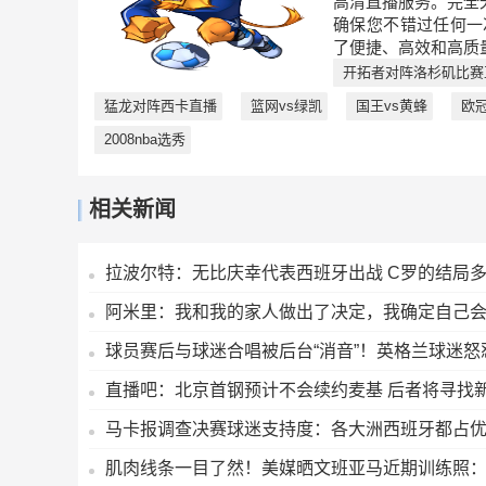
高清直播服务。完全
确保您不错过任何一
了便捷、高效和高质
开拓者对阵洛杉矶比赛
猛龙对阵西卡直播
篮网vs绿凯
国王vs黄蜂
欧冠
2008nba选秀
相关新闻
拉波尔特：无比庆幸代表西班牙出战 C罗的结局
阿米里：我和我的家人做出了决定，我确定自己
球员赛后与球迷合唱被后台“消音”！英格兰球迷怒
直播吧：北京首钢预计不会续约麦基 后者将寻找
马卡报调查决赛球迷支持度：各大洲西班牙都占优 
肌肉线条一目了然！美媒晒文班亚马近期训练照