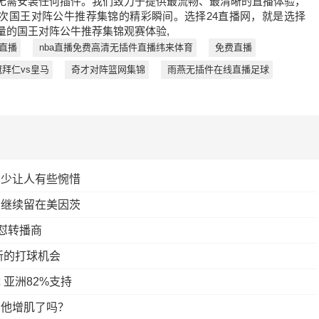
无需安装任何插件。我们致力于提供最流畅、最清晰的直播体验，
次国王对阵公牛推荐集锦的精彩瞬间。选择24直播网，就是选择
量的国王对阵公牛推荐集锦观赛体验,
直播
nba直播免费高清无插件直播纬来体育
免费直播
拜仁vs皇马
奇才对阵篮网集锦
雨燕无插件在线直播足球
多少让人有些惋惜
会继续留在美因茨
怼转播商
新的打球机会
亚洲82%支持
：他增肌了吗？