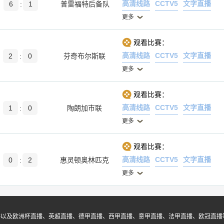
高清线路
CCTV5
文字直播
6
:
1
普雷福特后备队
更多
观看比赛：
高清线路
CCTV5
文字直播
2
:
0
芬奇布尔斯联
更多
观看比赛：
高清线路
CCTV5
文字直播
1
:
0
陶朗加市联
更多
观看比赛：
高清线路
CCTV5
文字直播
0
:
2
惠灵顿奥林匹克
更多
播以及欧洲杯直播、英超直播、德甲直播、西甲直播、意甲直播、法甲直播、欧冠直播