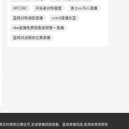
UFC302
开拓者对阵雷霆
勇士vs76人直播
篮网对阵湖软直播
cctv5直播女篮
nba直播免费观看视频第一直播
篮网对战锡安比赛直播
等实时更新比赛信号,足球录像回放观看、篮球录像回放,高清体育视频免