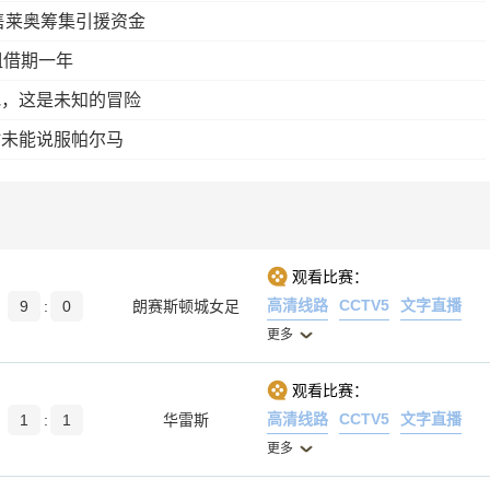
售莱奥筹集引援资金
租借期一年
吧，这是未知的冒险
时未能说服帕尔马
观看比赛：
高清线路
CCTV5
文字直播
9
:
0
朗赛斯顿城女足
更多
观看比赛：
高清线路
CCTV5
文字直播
1
:
1
华雷斯
更多