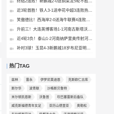
终结2连败！新鹏城2-0送铜梁龙5轮不胜37岁姜至鹏破门韦斯利建功
近3轮首胜！铁人3-1送申花中超3连败热菲尼奥双响邦本宜裕传射
笑傲德比！西海岸2-0送海牛联赛4连败海牛仍垫底西海岸升至第二
升前三！大连英博客场1-1河南古斯塔沃破门19岁杨铭锐替补扳平
近4轮3负！泰山1-2河南纳萨里奥传射河南终结17年客场不胜泰山
补时3球！玉昆4-3新鹏城18岁布尼亚明传射侯永永乌龙卡约绝杀
热门TAG
兹林
雷永
伊罗尼莫迪恩
克斯欧仁古库
斯尔华
波青联
沙格斯贝鲁特
米尔顿凯恩斯
沃鲁普
坎巴塞雷斯后备队
威克斯福德青年女足
亚历山德里亚
奥勒松