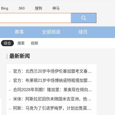
Bing
360
搜狗
神马
赛事
全部频道
球员
综合
搜索
视频
最新新闻
官方：北西兰20岁中场伊伦基加盟考文垂，据悉转会费3000万欧
官方：布莱顿21岁中场博纳诺特租借加盟埃尔切，期限为一年
合同2028年到期！隆加里：莱奥现在倾向于留在米兰，但不打算续约
米体：阿斯拉尼因伤未随国米去亚洲，他早已不在球队的未来计划中
阿斯：马竞为了引进罗梅罗，计划出售莫利纳、鲁杰里、阿尔马达