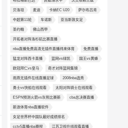
布拉格斯巴达
民都洛水牛
沃灵顿赖兰兹
贝洛坦
麦迪
卡纳EC U20
萨尔布吕肯
中超第11轮
车诺斯
亚当斯敦女足
圣约翰
佛山西甲
开拓者对阵洛杉矶比赛直播
nba直播免费高清无插件直播纬来体育
免费直播
猛龙对阵西卡直播
篮网vs绿凯
国王vs黄蜂
欧冠拜仁vs皇马
奇才对阵篮网集锦
雨燕无插件在线直播足球
2008nba选秀
勇士vs快船在线观看
太阳对阵骑士在线观看
ESPN预测火箭vs灰熊比赛新
cba总决赛直播
新浪体育nba直播软件
女足世界杯中国队最好成绩排名
cctv5直播nba赛程
江苏卫视在线观看直播