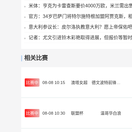
米体：亨克为卡雷查斯要价4000万欧，米兰需出
官方：34岁巴萨门将特尔施特根加盟阿贾克斯，
意大利参议长：皮尔洛执教意大利？愿上帝保佑
记者：尤文引进铃木彩艳取得进展，但报价等暂
相关比赛
比赛中
08-08 10:15
澳塔女超
德文波特前锋女足
比赛中
08-08 10:30
联盟杯
温哥华白浪