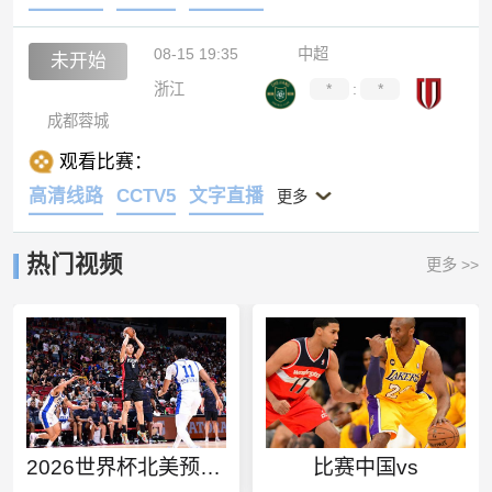
08-15 19:35
中超
未开始
浙江
*
:
*
成都蓉城
观看比赛：
高清线路
CCTV5
文字直播
更多
热门视频
更多 >>
2026世界杯北美预选赛规则
比赛中国vs