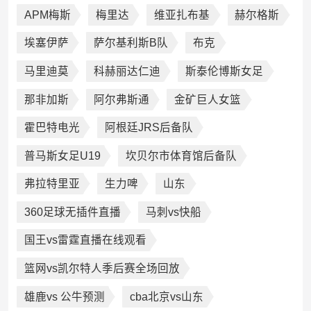
APM梅斯
梅里达
维亚扎布基
赫尔格斯
埃塞伊萨
萨尔基利斯B队
布克
马里迪莫
科赫丽达仁迪
斯泰伦博斯女足
那非加斯
阿尔弗斯通
金矿巨人女篮
霍巴特电光
阿根廷JRS后备队
普马斯女足U19
坎贝尔市体育馆后备队
弗拉特里亚
生力啤
山东
360足球无插件直播
马刺vs快船
国王vs雷霆直播在线观看
篮网vs凯尔特人季后赛全场回放
雄鹿vs 公牛预测
cba北京vs山东