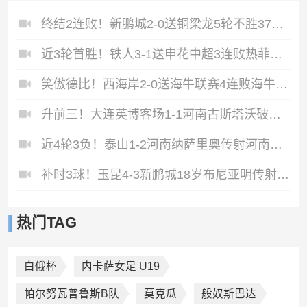
终结2连败！新鹏城2-0送铜梁龙5轮不胜37岁姜至鹏破门韦斯利建功
近3轮首胜！铁人3-1送申花中超3连败热菲尼奥双响邦本宜裕传射
笑傲德比！西海岸2-0送海牛联赛4连败海牛仍垫底西海岸升至第二
升前三！大连英博客场1-1河南古斯塔沃破门19岁杨铭锐替补扳平
近4轮3负！泰山1-2河南纳萨里奥传射河南终结17年客场不胜泰山
补时3球！玉昆4-3新鹏城18岁布尼亚明传射侯永永乌龙卡约绝杀
热门TAG
白俄杯
内卡萨女足 U19
帕尔努瓦普鲁斯B队
莫克瓜
般奴斯巴达