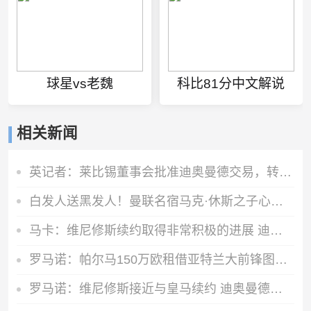
球星vs老魏
科比81分中文解说
相关新闻
英记者：莱比锡董事会批准迪奥曼德交易，转会费最高可达1.4亿欧
白发人送黑发人！曼联名宿马克·休斯之子心脏骤停猝死，年仅38岁
马卡：维尼修斯续约取得非常积极的进展 迪奥曼德交易已接近完成
罗马诺：帕尔马150万欧租借亚特兰大前锋图雷达协议，24h内体检
罗马诺：维尼修斯接近与皇马续约 迪奥曼德官宣很快到来