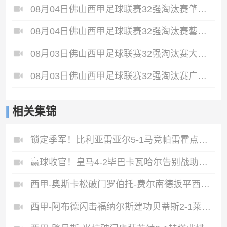
08月04日佛山西甲足球联赛32强淘汰赛肇庆恒骏成VS三七互娱全场录像
08月04日佛山西甲足球联赛32强淘汰赛藝品高國際VS湛江狂狼·粵辉能源全场录像
08月03日佛山西甲足球联赛32强淘汰赛大塘控股VS茂名市点都得全场录像
08月03日佛山西甲足球联赛32强淘汰赛广东凤铝VS湛江八部科技全场录像
相关集锦
锁定季军！比利亚雷亚尔5-1马竞帕雷霍点射佩雷斯两射一传
赢球收官！皇马4-2毕巴卡瓦哈尔告别战助攻姆巴佩贝林厄姆破门
西甲-奥斯卡松破门罗伯托-费尔南德扳平西班牙人1-1皇家社会
西甲-阿布德闪击福纳尔斯建功贝蒂斯2-1莱万特