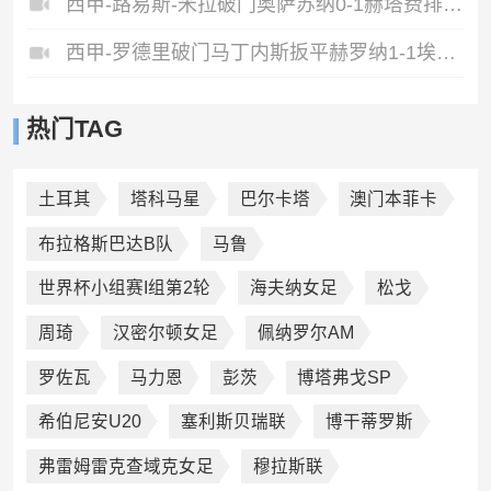
西甲-路易斯-米拉破门奥萨苏纳0-1赫塔费排第17惊险保级
西甲-罗德里破门马丁内斯扳平赫罗纳1-1埃尔切惨遭降级
热门TAG
土耳其
塔科马星
巴尔卡塔
澳门本菲卡
布拉格斯巴达B队
马鲁
世界杯小组赛I组第2轮
海夫纳女足
松戈
周琦
汉密尔顿女足
佩纳罗尔AM
罗佐瓦
马力恩
彭茨
博塔弗戈SP
希伯尼安U20
塞利斯贝瑞联
博干蒂罗斯
弗雷姆雷克查域克女足
穆拉斯联