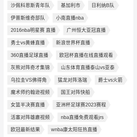
沙佩科恩斯青年队
基加利市
日利纳B队
伊普斯维奇部队
小南直播nba
2016nba明星赛 直播
广州恒大亚冠直播
勇士vs黄蜂直播
新浪世界杯直播
360直播足球直播
欧冠杯直播在线直播观看
灰熊对阵奇才集锦
山东体育直播泰山vs亚泰
乌拉圭VS佛得角
猛龙对阵洛瑞
爵士vs火箭
魔术师约翰逊视频
国王对阵快船
女篮半决赛直播
亚洲杯足球赛2023赛程
活塞对阵雄廘视频
nba直播免费观看jrs
欧冠最新结果
wnba康太阳狂热直播