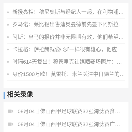
新援亮相！穆尼奥斯与经纪人一起，在利物浦训练中心拍下合影
罗马诺：莱比锡出售迪奥曼德前先签下阿斯拉尼，之后才会放他体检
阿斯：皇马的报价并非无限期有效，他们希望维尼修斯迅速回应
卡拉格：萨拉赫就像C罗一样很有雄心，他应该去意甲而不是土耳其
时隔614天复出！穆德里克社媒晒赛场照片：好久不见
身价1500万欧！莫雷托：米兰关注中日德兰的智利前锋奥索里奥
相关录像
08月04日佛山西甲足球联赛32强淘汰赛贪玩游戏VS美的薪火全场录像
08月04日佛山西甲足球联赛32强淘汰赛广东西南建设VS香港圣徒全场录像