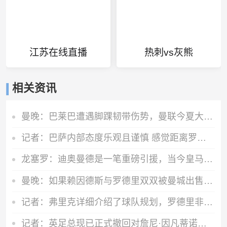
江苏在线直播
热刺vs灰熊
相关资讯
曼晚：巴莱巴遭遇脚踝韧带伤势，曼联今夏大概率不会继续追求他
记者：巴萨内部态度乐观且谨慎 感觉距离罗德里转会完成更近了
龙塞罗：迪奥曼德是一笔重磅引援，当今皇马坐拥世界独一档攻击线
曼晚：如果赖因德斯与罗德里双双被曼城出售，还会再签下两名中场
记者：弗里克详细介绍了球队规划，罗德里非常认可并选择加盟巴萨
记者：英足总现已正式撤回对詹尼·因凡蒂诺的支持