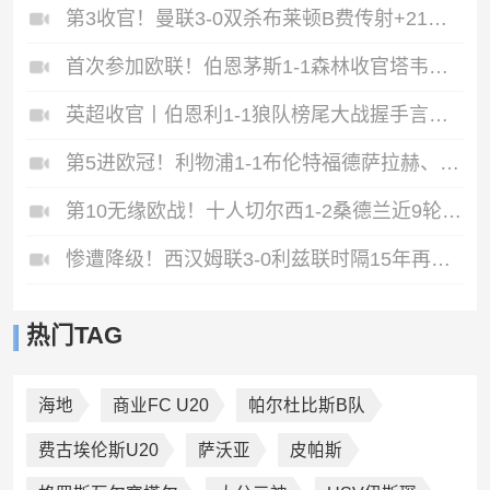
第3收官！曼联3-0双杀布莱顿B费传射+21助破纪录独享英超助攻王
首次参加欧联！伯恩茅斯1-1森林收官塔韦尼耶救主怀特远射破门
英超收官丨伯恩利1-1狼队榜尾大战握手言和两队双双降入英冠
第5进欧冠！利物浦1-1布伦特福德萨拉赫、罗伯逊结束9年红军生涯
第10无缘欧战！十人切尔西1-2桑德兰近9轮仅1胜桑德兰第7进欧战
惨遭降级！西汉姆联3-0利兹联时隔15年再度降级至英冠
热门TAG
海地
商业FC U20
帕尔杜比斯B队
费古埃伦斯U20
萨沃亚
皮帕斯